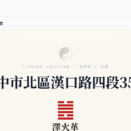
號
☯
I-CHING LOCATION · 台中市 / 北區
中市北區漢口路四段3
䷰
澤火革