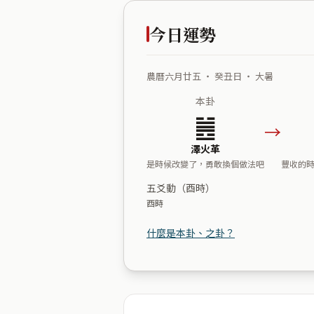
今日運勢
農曆六月廿五 ・ 癸丑日 ・ 大暑
本卦
䷰
→
澤火革
是時候改變了，勇敢換個做法吧
豐收的
五爻動（酉時）
酉時
什麼是本卦、之卦？