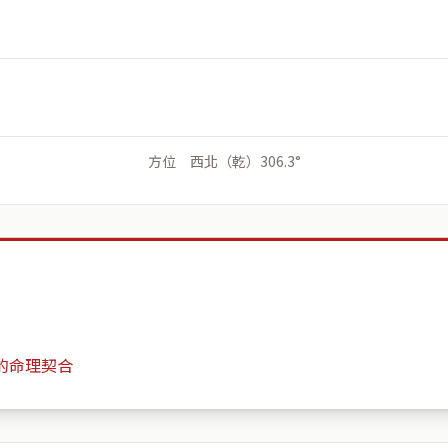
方位 西北（乾）306.3°
的命理契合
台中市北區漢口路四段35號