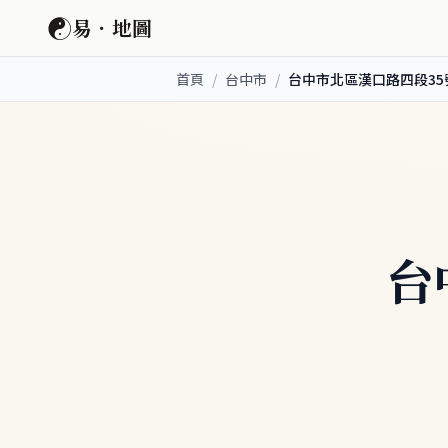
☯
易．地圖
首頁
/
台中市
/
台中市北區漢口路四段35
台