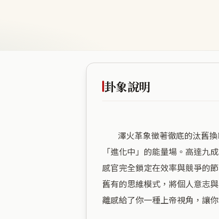
卦象說明
        澤火革象徵著徹底的汰舊換新，這處空間位處商業核心地帶，幾乎百分之百的繁華密度，讓這裡成為了一座時刻處於
「進化中」的能量場。高達九成
感官完全鎖定在效率與競爭的節
舊有的思維模式，將個人意志與
離感給了你一種上帝視角，讓你