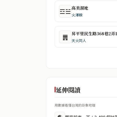
高美濕地
☲☱
火澤睽
昇平里民生路368巷2弄
䷠
天火同人
延伸閱讀
用數據看懂台灣的卦象地理