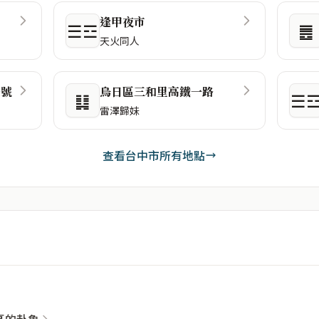
逢甲夜市
☰☲
䷌
天火同人
1號
烏日區三和里高鐵一路
䷆
☰
雷澤歸妹
查看台中市所有地點