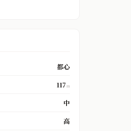
都心
117
m
中
高