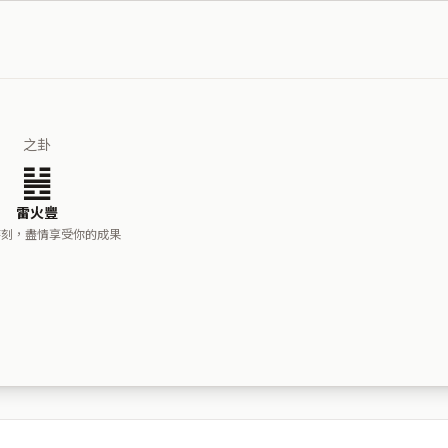
之卦
䷶
雷火豐
時刻，盡情享受你的成果