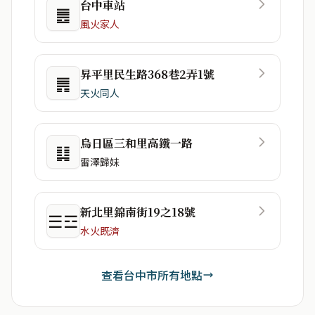
台中車站
䷌
風火家人
昇平里民生路368巷2弄1號
䷠
天火同人
烏日區三和里高鐵一路
䷆
雷澤歸妹
新北里錦南街19之18號
☰☲
水火既濟
查看台中市所有地點