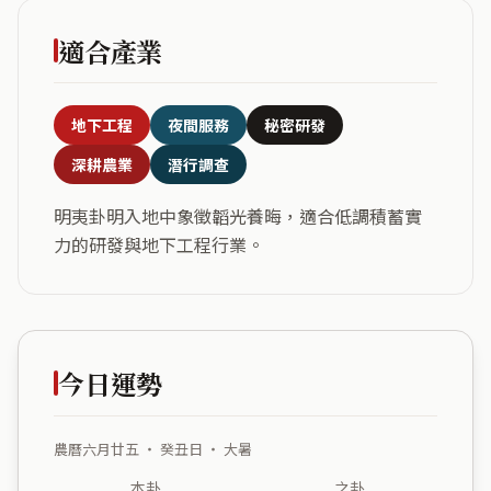
適合產業
地下工程
夜間服務
秘密研發
深耕農業
潛行調查
明夷卦明入地中象徵韜光養晦，適合低調積蓄實
力的研發與地下工程行業。
今日運勢
農曆六月廿五 ・ 癸丑日 ・ 大暑
本卦
之卦