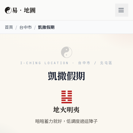
☯
易．地圖
首頁
/
台中市
/
凱撒假期
☯
I-CHING LOCATION · 台中市 / 北屯區
凱撒假期
䷣
地火明夷
暗暗蓄力就好，低調度過這陣子