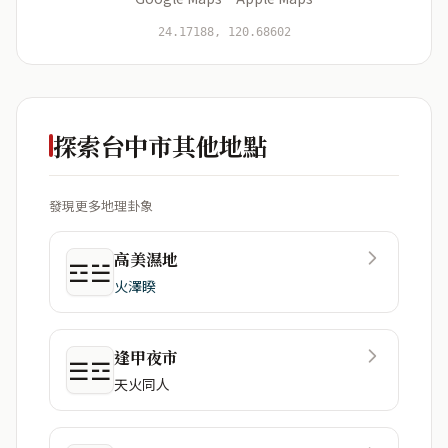
開始分析
資料僅用於即時分析，不會儲存於伺服器
24.17188, 120.68602
探索台中市其他地點
發現更多地理卦象
高美濕地
☲☱
火澤睽
逢甲夜市
☰☲
天火同人