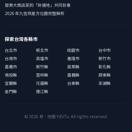
發票大獎店家的「財運地」共同卦象
2026 年九宮飛星方位圖完整解析
探索台灣各縣市
台北市
新北市
桃園市
台中市
台南市
高雄市
基隆市
新竹市
嘉義市
新竹縣
苗栗縣
彰化縣
南投縣
雲林縣
嘉義縣
屏東縣
宜蘭縣
花蓮縣
台東縣
澎湖縣
金門縣
連江縣
© 2026 易．地圖 YiDiTu. All rights reserved.