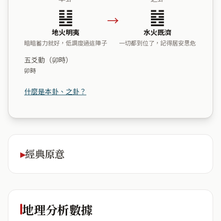
䷣
䷾
→
地火明夷
水火既濟
暗暗蓄力就好，低調度過這陣子
一切都到位了，記得居安思危
五爻動（卯時）
卯時
什麼是本卦、之卦？
經典原意
地理分析數據