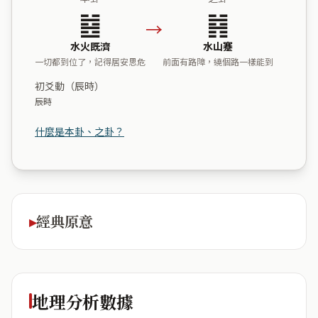
䷾
䷦
→
水火既濟
水山蹇
一切都到位了，記得居安思危
前面有路障，繞個路一樣能到
初爻動（辰時）
辰時
什麼是本卦、之卦？
經典原意
地理分析數據