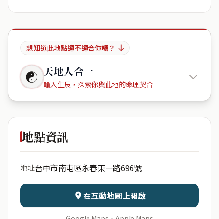
想知道此地點適不適合你嗎？
天地人合一
☯
輸入生辰，探索你與此地的命理契合
元城湖岸
地點資訊
出生年份
月份
台中市南屯區永春東一路696號
地址
日期
出生時辰
在互動地圖上開啟
Google Maps
·
Apple Maps