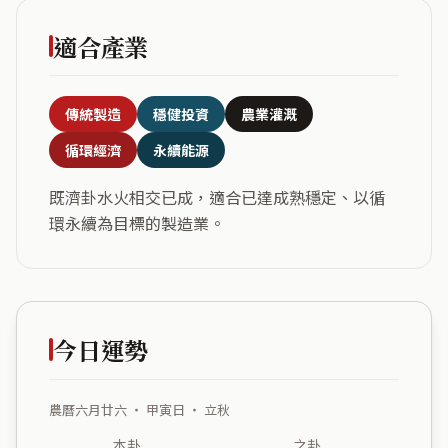
適合產業
傳統製造
穩健投資
農業灌溉
循環經濟
永續能源
既濟卦水火相交已成，適合已達成熟穩定、以循
環永續為目標的製造業。
今日運勢
農曆六月廿六 ・ 甲寅日 ・ 立秋
本卦
之卦