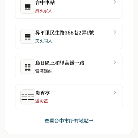
台中車站
䷌
風火家人
昇平里民生路368巷2弄1號
䷠
天火同人
烏日區三和里高鐵一路
䷆
雷澤歸妹
炎香亭
☱☲
澤火革
查看台中市所有地點