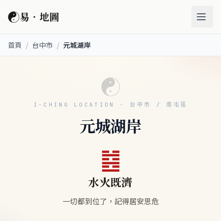
☯
易．地圖
首頁
/
台中市
/
元城湖岸
☯
I-CHING LOCATION · 台中市 / 南屯區
元城湖岸
䷾
水火既濟
一切都到位了，記得居安思危