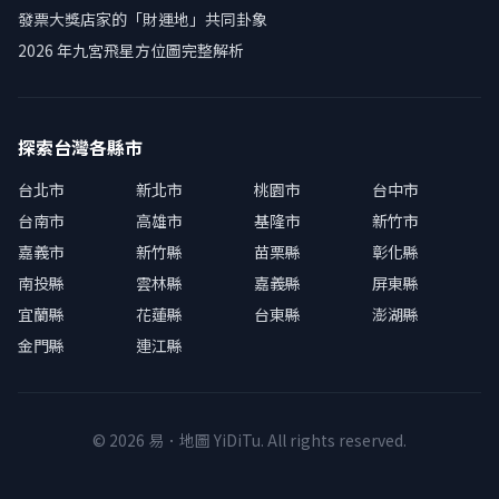
發票大獎店家的「財運地」共同卦象
2026 年九宮飛星方位圖完整解析
探索台灣各縣市
台北市
新北市
桃園市
台中市
台南市
高雄市
基隆市
新竹市
嘉義市
新竹縣
苗栗縣
彰化縣
南投縣
雲林縣
嘉義縣
屏東縣
宜蘭縣
花蓮縣
台東縣
澎湖縣
金門縣
連江縣
© 2026 易．地圖 YiDiTu. All rights reserved.