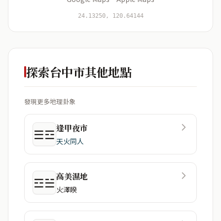
開始分析
資料僅用於即時分析，不會儲存於伺服器
24.13250, 120.64144
探索台中市其他地點
發現更多地理卦象
逢甲夜市
☰☲
天火同人
高美濕地
☲☱
火澤睽