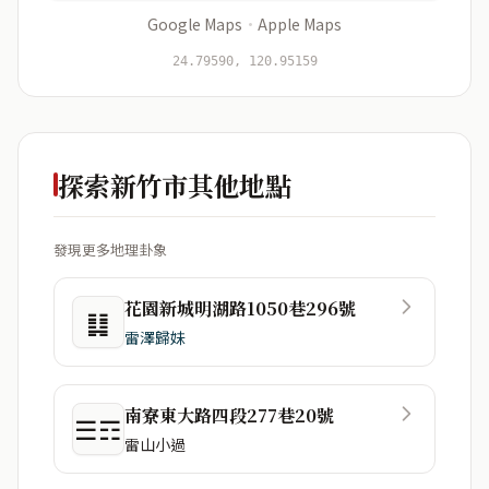
Google Maps
·
Apple Maps
開始分析
資料僅用於即時分析，不會儲存於伺服器
24.79590, 120.95159
探索新竹市其他地點
發現更多地理卦象
花園新城明湖路1050巷296號
䷆
雷澤歸妹
南寮東大路四段277巷20號
☰☶
雷山小過