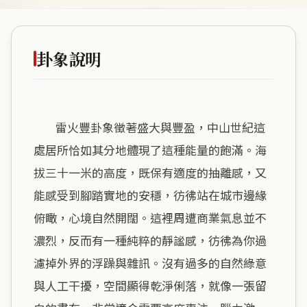
卦象說明
        雷火豐卦象徵著盛大與豐盈，中山世紀這
處居所恰如其分地體現了這種能量的飽滿。海
拔三十一米的高度，既保有適度的抽離感，又
能感受到腳踏實地的安穩，彷彿站在城市邊緣
俯瞰，心境自然開闊。這裡周遭商業氣息並不
濃烈，反而有一種純粹的靜謐感，彷彿為你過
濾掉外界的浮躁與雜訊。沒有過多的自然綠意
與人工干擾，空間顯得乾淨俐落，就像一張留