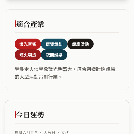
適合產業
燈光音響
展覽策劃
節慶活動
煙火製造
夜間娛樂
豐卦雷火俱豐象徵光明盛大，適合創造壯闊體驗
的大型活動策劃行業。
今日運勢
農曆六月廿八 ・ 丙辰日 ・ 立秋