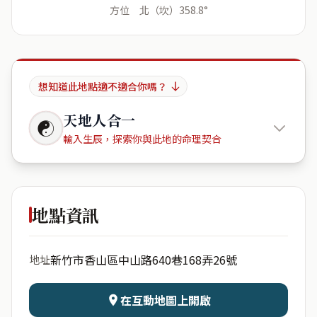
方位 北（坎）358.8°
想知道此地點適不適合你嗎？
天地人合一
☯
輸入生辰，探索你與此地的命理契合
中山世紀
地點資訊
出生年份
月份
新竹市香山區中山路640巷168弄26號
地址
日期
出生時辰
在互動地圖上開啟