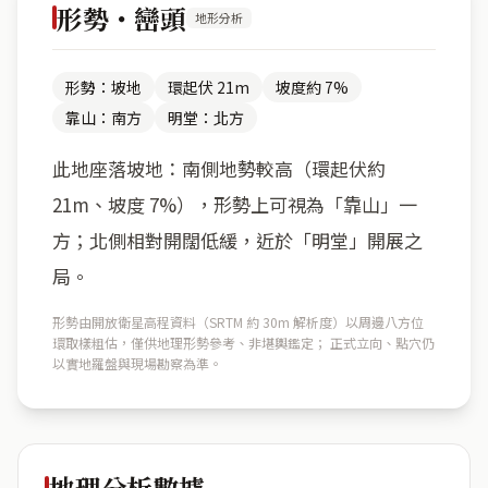
形勢・巒頭
地形分析
形勢：坡地
環起伏 21m
坡度約 7%
靠山：南方
明堂：北方
此地座落坡地：南側地勢較高（環起伏約
21m、坡度 7%），形勢上可視為「靠山」一
方；北側相對開闊低緩，近於「明堂」開展之
局。
形勢由開放衛星高程資料（SRTM 約 30m 解析度）以周邊八方位
環取樣粗估，僅供地理形勢參考、非堪輿鑑定； 正式立向、點穴仍
以實地羅盤與現場勘察為準。
地理分析數據