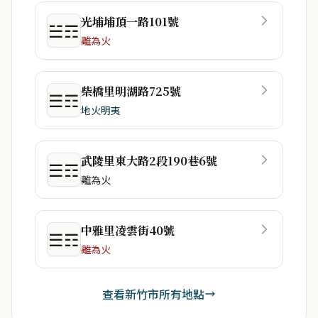
光埔埔頂一路101號
☱☶
離為火
柴橋里明湖路725號
☰☶
地火明夷
武陵里東大路2段190巷6號
☰☶
離為火
中雅里凌雲街40號
☰☶
離為火
查看新竹市所有地點