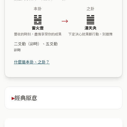
本卦
之卦
䷶
䷪
→
雷火豐
澤天夬
豐收的時刻，盡情享受你的成果
下定決心就果斷行動，別猶豫
二爻動（卯時）、五爻動
卯時
什麼是本卦、之卦？
經典原意