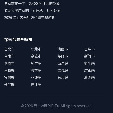
搬家前查一下：2,400 個社區的卦象
發票大獎店家的「財運地」共同卦象
2026 年九宮飛星方位圖完整解析
探索台灣各縣市
台北市
新北市
桃園市
台中市
台南市
高雄市
基隆市
新竹市
嘉義市
新竹縣
苗栗縣
彰化縣
南投縣
雲林縣
嘉義縣
屏東縣
宜蘭縣
花蓮縣
台東縣
澎湖縣
金門縣
連江縣
© 2026 易．地圖 YiDiTu. All rights reserved.