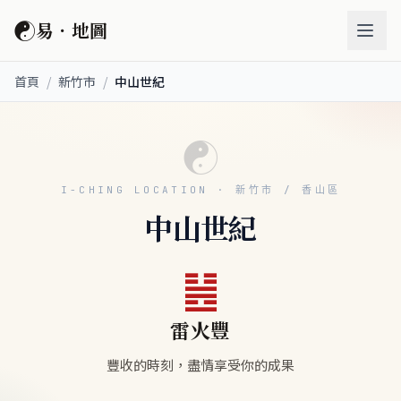
☯
易．地圖
首頁
/
新竹市
/
中山世紀
☯
I-CHING LOCATION · 新竹市 / 香山區
中山世紀
䷶
雷火豐
豐收的時刻，盡情享受你的成果