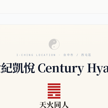
☯
I-CHING LOCATION · 台中市 / 西屯區
紀凱悅 Century Hya
䷌
天火同人