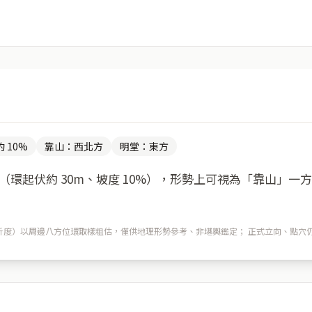
 10%
靠山：西北方
明堂：東方
環起伏約 30m、坡度 10%），形勢上可視為「靠山」一
m 解析度）以周邊八方位環取樣粗估，僅供地理形勢參考、非堪輿鑑定； 正式立向、點