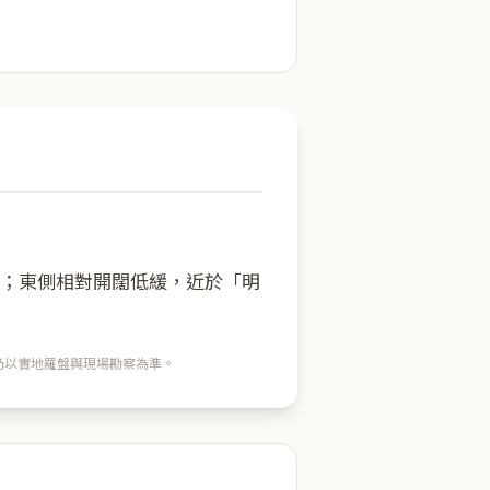
方；東側相對開闊低緩，近於「明
穴仍以實地羅盤與現場勘察為準。