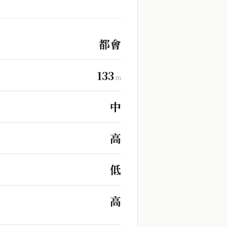
都會
133
m
中
高
低
高