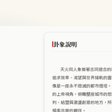
卦象說明
        天火同人象徵著志同道合的群體匯聚，這座建築將高密度的商業能量推向頂峰，形成了一種無形的磁場，專門吸引那些
追求效率、渴望與世界接軌的靈
像是一座永不熄滅的都市燈塔。
的上帝視角，俯瞰整座城市的慾
判、結盟與激盪創意的地方，所
頻率共振的夥伴。
