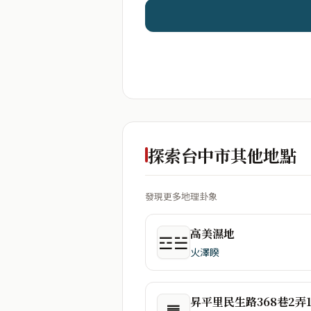
探索台中市其他地點
發現更多地理卦象
高美濕地
☲☱
火澤睽
昇平里民生路368巷2弄
䷠