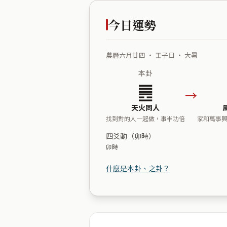
今日運勢
農曆六月廿四 ・ 壬子日 ・ 大暑
本卦
䷌
→
天火同人
找到對的人一起做，事半功倍
家和萬事
四爻動（卯時）
卯時
什麼是本卦、之卦？