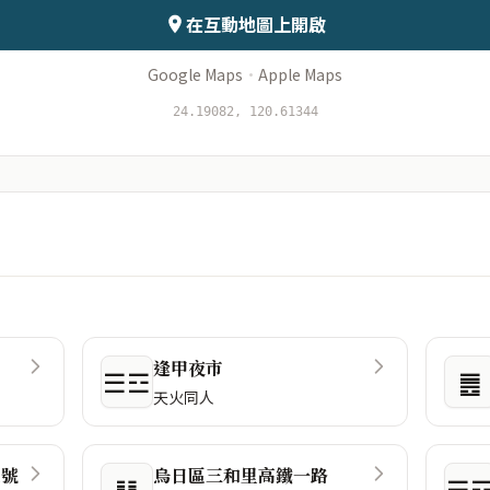
在互動地圖上開啟
Google Maps
·
Apple Maps
24.19082, 120.61344
逢甲夜市
☰☲
䷌
天火同人
1號
烏日區三和里高鐵一路
䷆
☰