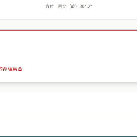
方位 西北（乾）304.2°
的命理契合
世紀凱悅 Century Hyatt
月份
日期
會儲存於伺服器