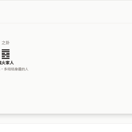
之卦
䷤
風火家人
興，多陪陪身邊的人