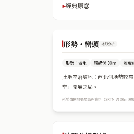
經典原意
形勢・巒頭
地形分析
形勢：坡地
環起伏 30m
坡度約
此地座落坡地：西北側地勢較高（
堂」開展之局。
形勢由開放衛星高程資料（SRTM 約 30