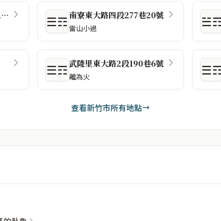
花園新城明湖路1050巷296號
南寮東大路四段277巷20號
☰☶
☱
雷山小過
武陵里東大路2段190巷6號
☰☶
☰
離為火
查看新竹市所有地點