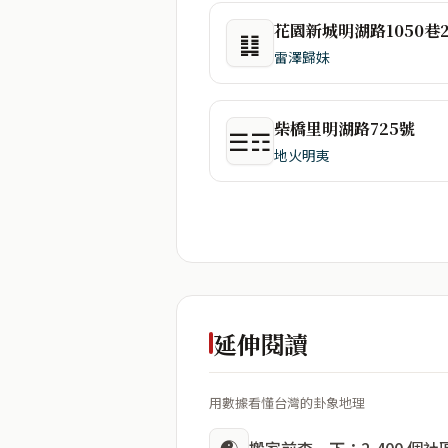
䷆
雷澤歸妹
柴橋里明湖路725號
☰☶
地火明夷
延伸閱讀
用數據看懂台灣的卦象地理