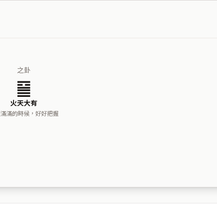
之卦
䷍
火天大有
穫滿滿的時候，好好把握