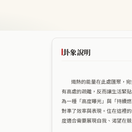
卦象說明
        熾熱的能量在此處匯聚，宛如一座永不熄滅的燈塔，將商業氣息與社交活力推向了極致。這裡海拔平緩、腳踏實地，沒
有高處的疏離，反而讓生活緊貼
為一種「高度曝光」與「持續燃
對準了效率與表現。住在這裡的
度適合需要展現自我、渴望在競