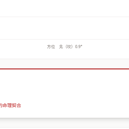
方位 北（坎）0.9°
的命理契合
一品大觀