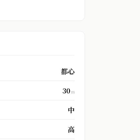
都心
30
m
中
高