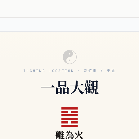
☯
I-CHING LOCATION · 新竹市 / 東區
一品大觀
䷝
離為火