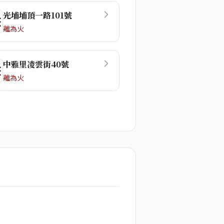
光埔埔頂一路101號
☶
離為火
中雅里凌雲街40號
☶
離為火