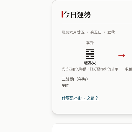
今日運勢
農曆六月廿五 ・ 癸丑日 ・ 立秋
本卦
䷝
→
離為火
光芒四射的時候，好好發揮你的才華
收
二爻動（午時）
午時
什麼是本卦、之卦？