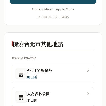
Google Maps
·
Apple Maps
開始分析
資料僅用於即時分析，不會儲存於伺服器
25.00428, 121.54845
探索台北市其他地點
發現更多地理卦象
台北101觀景台
䷌
風山漸
大安森林公園
䷴
水山蹇