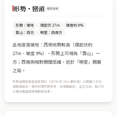
形勢・巒頭
地形分析
形勢：坡地
環起伏 27m
坡度約 9%
靠山：西方
明堂：西南方
此地座落坡地：西側地勢較高（環起伏約
27m、坡度 9%），形勢上可視為「靠山」一
方；西南側相對開闊低緩，近於「明堂」開展
之局。
形勢由開放衛星高程資料（SRTM 約 30m 解析度）以周邊八方位
環取樣粗估，僅供地理形勢參考、非堪輿鑑定； 正式立向、點穴仍
以實地羅盤與現場勘察為準。