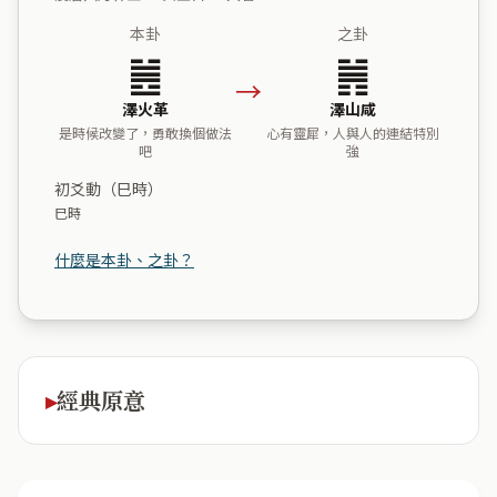
本卦
之卦
䷰
䷞
→
澤火革
澤山咸
是時候改變了，勇敢換個做法
心有靈犀，人與人的連結特別
吧
強
初爻動（巳時）
巳時
什麼是本卦、之卦？
經典原意