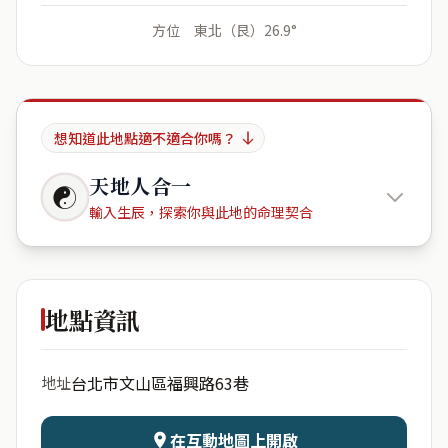
方位 東北（艮）26.9°
想知道此地點適不適合你嗎？
天地人合一
☯
輸入生辰，探索你與此地的命理契合
Your
Heart
地點資訊
出生年份
月份
台北市文山區福興路63巷
地址
日期
出生時辰
在互動地圖上開啟