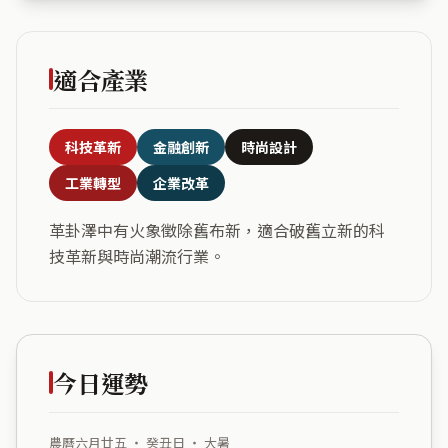
適合產業
科技革新
金融創新
時尚設計
工業轉型
企業改革
革卦澤中有火象徵除舊布新，適合破舊立新的科
技革新與時尚潮流行業。
今日運勢
農曆六月廿五 ・ 癸丑日 ・ 大暑