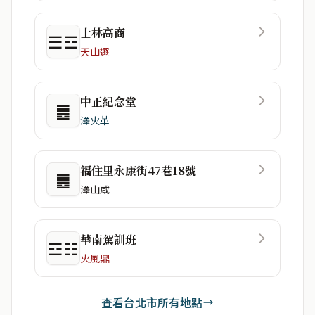
士林高商
☰☲
天山遯
中正紀念堂
䷌
澤火革
福住里永康街47巷18號
䷌
澤山咸
華南駕訓班
☲☷
火風鼎
查看台北市所有地點