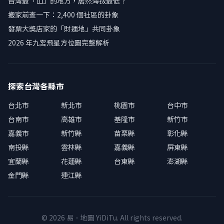
台灣最「山」的地方，居然海拔最低？
搬家前查一下：2,400 個社區的卦象
發票大獎店家的「財運地」共同卦象
2026 年九宮飛星方位圖完整解析
探索台灣各縣市
台北市
新北市
桃園市
台中市
台南市
高雄市
基隆市
新竹市
嘉義市
新竹縣
苗栗縣
彰化縣
南投縣
雲林縣
嘉義縣
屏東縣
宜蘭縣
花蓮縣
台東縣
澎湖縣
金門縣
連江縣
© 2026 易．地圖 YiDiTu. All rights reserved.