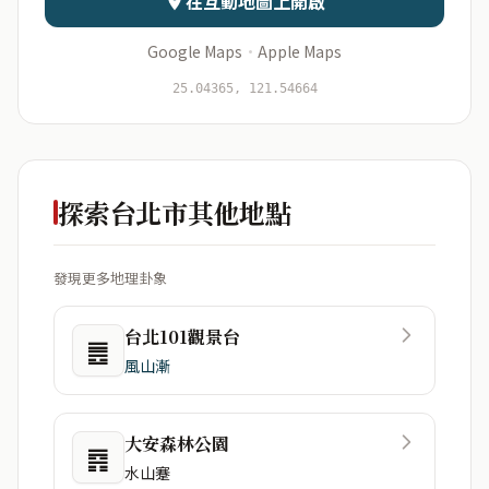
在互動地圖上開啟
Google Maps
·
Apple Maps
開始分析
資料僅用於即時分析，不會儲存於伺服器
25.04365, 121.54664
探索台北市其他地點
發現更多地理卦象
台北101觀景台
䷌
風山漸
大安森林公園
䷴
水山蹇