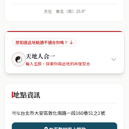
方位 東北（艮）25.9°
想知道此地點適不適合你嗎？
天地人合一
☯
輸入生辰，探索你與此地的命理契合
Yellow
Duo\'s home
地點資訊
出生年份
月份
台北市大安區敦化南路一段160巷51之1號
地址
日期
出生時辰