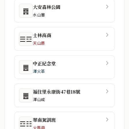
大安森林公園
䷴
水山蹇
士林高商
☰☲
天山遯
中正紀念堂
䷌
澤火革
福住里永康街47巷18號
䷌
澤山咸
華南駕訓班
☲☷
火風鼎