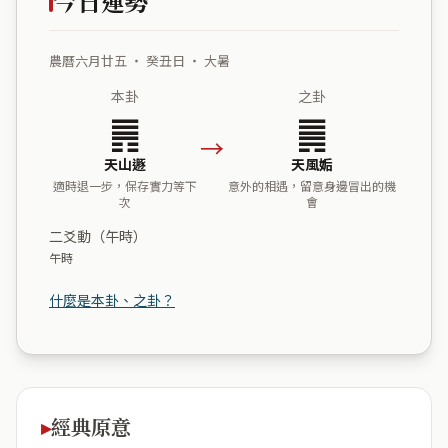
今日運勢
農曆六月廿五 ・ 癸丑日 ・ 大暑
本卦
之卦
䷠
䷫
→
天山遯
天風姤
適時退一步，保存實力等下
意外的相遇，留意身邊冒出的機
次
會
二爻動（午時）
午時
什麼是本卦、之卦？
經典原意