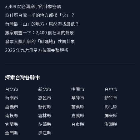
3,409 間台灣廟宇的卦象密碼
為什麼台灣一半的地方都帶「火」？
台灣最「山」的地方，居然海拔最低？
搬家前查一下：2,400 個社區的卦象
發票大獎店家的「財運地」共同卦象
2026 年九宮飛星方位圖完整解析
探索台灣各縣市
台北市
新北市
桃園市
台中市
台南市
高雄市
基隆市
新竹市
嘉義市
新竹縣
苗栗縣
彰化縣
南投縣
雲林縣
嘉義縣
屏東縣
宜蘭縣
花蓮縣
台東縣
澎湖縣
金門縣
連江縣