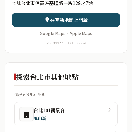
台北市信義區基隆路一段129之7號
地址
日期
出生時辰
在互動地圖上開啟
Google Maps
·
Apple Maps
開始分析
資料僅用於即時分析，不會儲存於伺服器
25.04427, 121.56669
探索台北市其他地點
發現更多地理卦象
台北101觀景台
䷌
風山漸