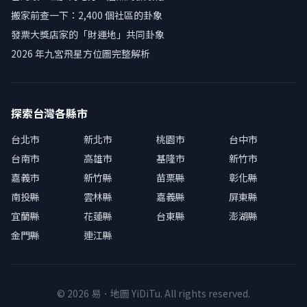
搬家前查一下：2,400 個社區的卦象
發票大獎店家的「財運地」共同卦象
2026 年九宮飛星方位圖完整解析
探索台灣各縣市
台北市
新北市
桃園市
台中市
台南市
高雄市
基隆市
新竹市
嘉義市
新竹縣
苗栗縣
彰化縣
南投縣
雲林縣
嘉義縣
屏東縣
宜蘭縣
花蓮縣
台東縣
澎湖縣
金門縣
連江縣
© 2026 易．地圖 YiDiTu. All rights reserved.