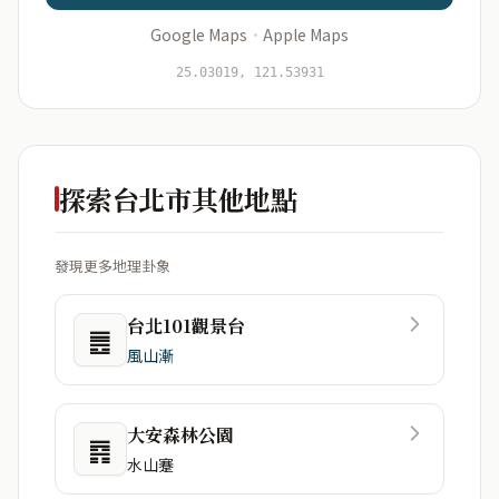
Google Maps
·
Apple Maps
開始分析
資料僅用於即時分析，不會儲存於伺服器
25.03019, 121.53931
探索台北市其他地點
發現更多地理卦象
台北101觀景台
䷌
風山漸
大安森林公園
䷴
水山蹇