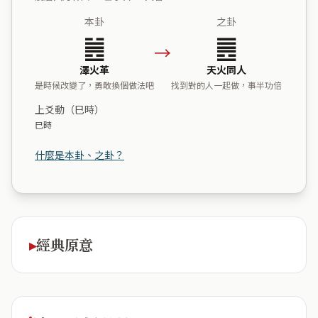
本卦
之卦
䷰
䷌
→
澤火革
天火同人
是時候改變了，勇敢換個做法吧
找到對的人一起做，事半功倍
上爻動（巳時）
巳時
什麼是本卦、之卦？
經典原意