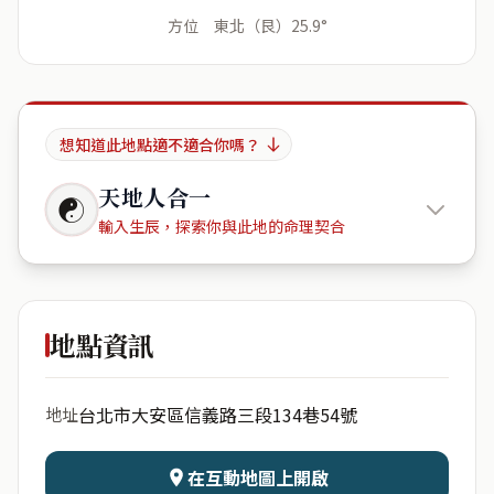
方位 東北（艮）25.9°
想知道此地點適不適合你嗎？
天地人合一
☯
輸入生辰，探索你與此地的命理契合
The
Tesseract
地點資訊
出生年份
月份
台北市大安區信義路三段134巷54號
地址
日期
出生時辰
在互動地圖上開啟