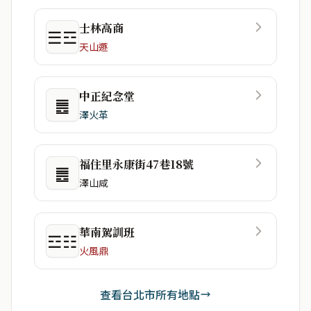
士林高商
☰☲
天山遯
中正紀念堂
䷌
澤火革
福住里永康街47巷18號
䷌
澤山咸
華南駕訓班
☲☷
火風鼎
查看台北市所有地點