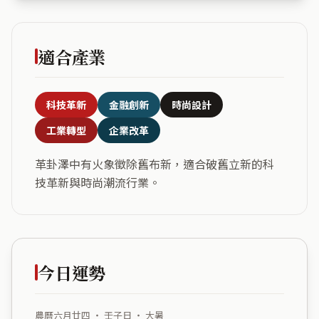
適合產業
科技革新
金融創新
時尚設計
工業轉型
企業改革
革卦澤中有火象徵除舊布新，適合破舊立新的科
技革新與時尚潮流行業。
今日運勢
農曆六月廿四 ・ 壬子日 ・ 大暑