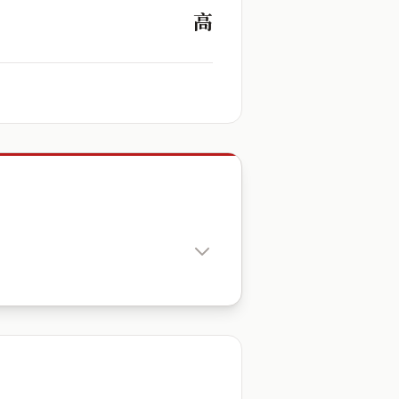
高
出生時辰