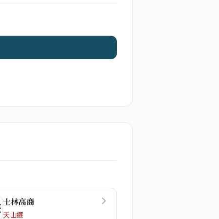
士林高商
☲
天山遯