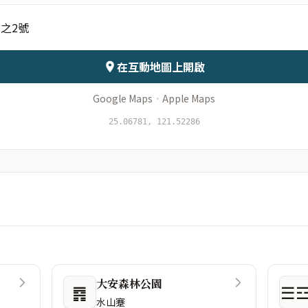
之2號
會儲存於伺服器
在互動地圖上開啟
Google Maps
·
Apple Maps
25.06781, 121.52286
大安森林公園
䷴
☰
水山蹇