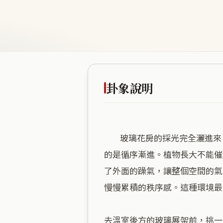
卦象說明
        玻璃花房的採光完全灑進來。這裡被植物與日光填滿，世俗的熱鬧在外面滾動，進到室內卻被綠意擋在外面。風山漸講
的是循序漸進。植物長大不能催
了外面的躁氣，讓整個空間的氣
慢慢累積的秩序感。這種環境最
去溫室後方的玻璃展架前，挑一