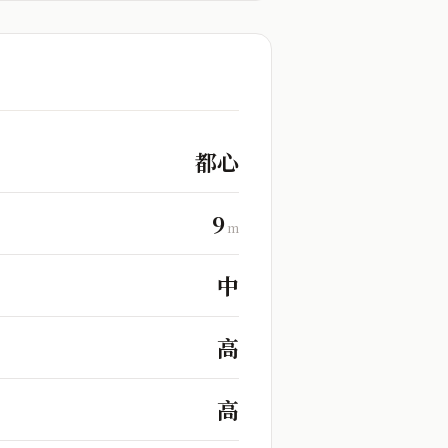
都心
9
m
中
高
高