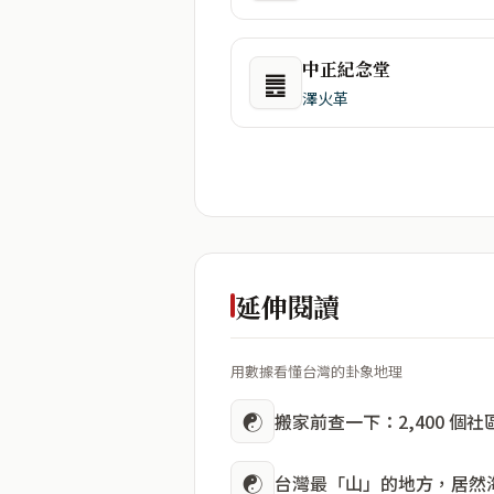
中正紀念堂
䷌
澤火革
延伸閱讀
用數據看懂台灣的卦象地理
☯
搬家前查一下：2,400 個
☯
台灣最「山」的地方，居然