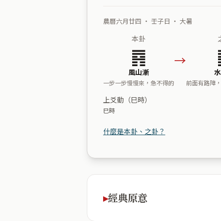
農曆六月廿四 ・ 壬子日 ・ 大暑
本卦
䷴
→
風山漸
水
一步一步慢慢來，急不得的
前面有路障
上爻動（巳時）
巳時
什麼是本卦、之卦？
經典原意