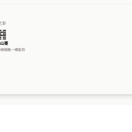
之卦
䷦
山蹇
，繞個路一樣能到