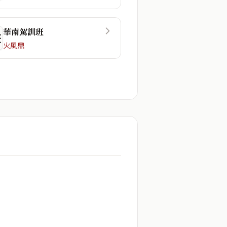
華南駕訓班
☷
火風鼎