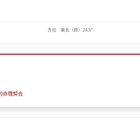
方位 東北（艮）24.5°
的命理契合
The Greenhouse
月份
日期