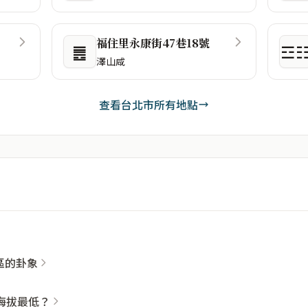
福住里永康街47巷18號
䷌
☲
澤山咸
查看台北市所有地點
社區的卦象
海拔最低？