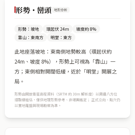
形勢・巒頭
地形分析
形勢：坡地
環起伏 24m
坡度約 8%
靠山：東南方
明堂：東方
此地座落坡地：東南側地勢較高（環起伏約
24m、坡度 8%），形勢上可視為「靠山」一
方；東側相對開闊低緩，近於「明堂」開展之
局。
形勢由開放衛星高程資料（SRTM 約 30m 解析度）以周邊八方位
環取樣粗估，僅供地理形勢參考、非堪輿鑑定； 正式立向、點穴仍
以實地羅盤與現場勘察為準。