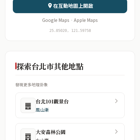
在互動地圖上開啟
Google Maps
·
Apple Maps
開始分析
資料僅用於即時分析，不會儲存於伺服器
25.05020, 121.59758
探索台北市其他地點
發現更多地理卦象
台北101觀景台
䷌
風山漸
大安森林公園
䷴