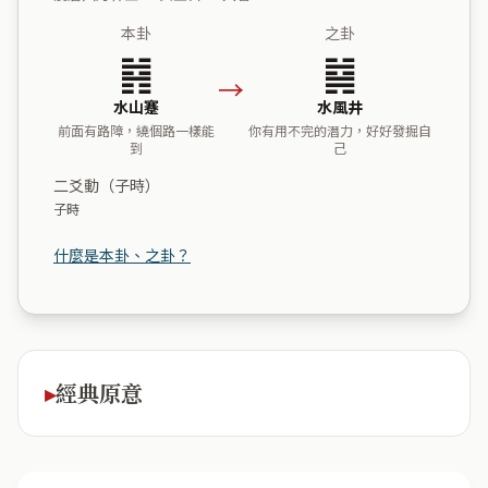
本卦
之卦
䷦
䷯
→
水山蹇
水風井
前面有路障，繞個路一樣能
你有用不完的潛力，好好發掘自
到
己
二爻動（子時）
子時
什麼是本卦、之卦？
經典原意