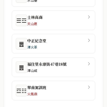
水山蹇
士林高商
☰☲
天山遯
中正紀念堂
䷌
澤火革
福住里永康街47巷18號
䷌
澤山咸
華南駕訓班
☲☷
火風鼎