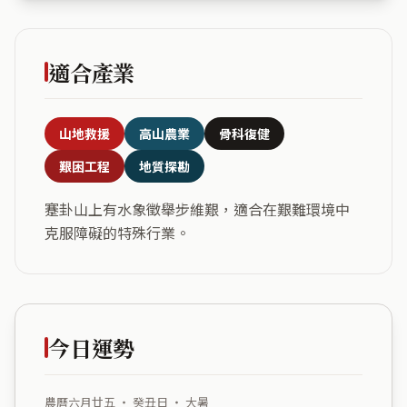
適合產業
山地救援
高山農業
骨科復健
艱困工程
地質探勘
蹇卦山上有水象徵舉步維艱，適合在艱難環境中
克服障礙的特殊行業。
今日運勢
農曆六月廿五 ・ 癸丑日 ・ 大暑