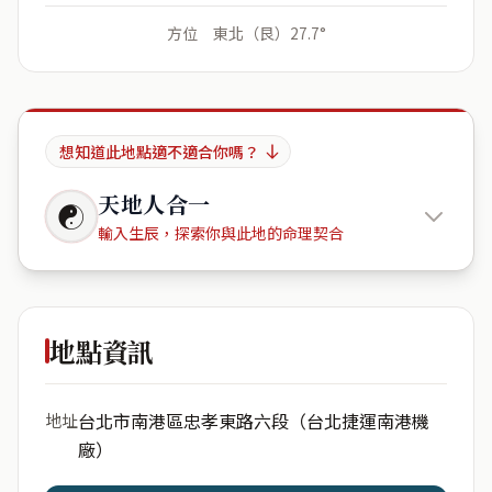
方位 東北（艮）27.7°
想知道此地點適不適合你嗎？
天地人合一
☯
輸入生辰，探索你與此地的命理契合
台北捷運
南港機廠
地點資訊
出生年份
月份
台北市南港區忠孝東路六段（台北捷運南港機
地址
廠）
日期
出生時辰