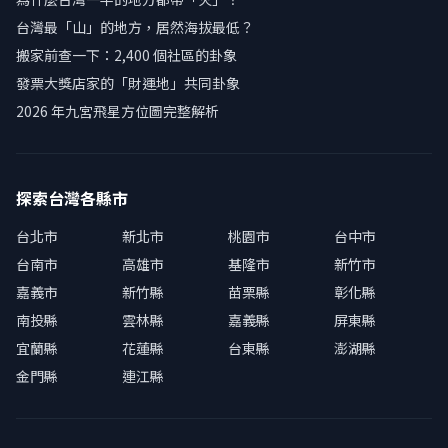
台灣最「山」的地方，居然海拔最低？
搬家前查一下：2,400 個社區的卦象
發票大獎店家的「財運地」共同卦象
2026 年九宮飛星方位圖完整解析
探索台灣各縣市
台北市
新北市
桃園市
台中市
台南市
高雄市
基隆市
新竹市
嘉義市
新竹縣
苗栗縣
彰化縣
南投縣
雲林縣
嘉義縣
屏東縣
宜蘭縣
花蓮縣
台東縣
澎湖縣
金門縣
連江縣