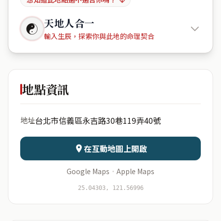
天地人合一
☯
輸入生辰，探索你與此地的命理契合
Sofun
Inn
地點資訊
出生年份
月份
台北市信義區永吉路30巷119弄40號
地址
日期
出生時辰
在互動地圖上開啟
Google Maps
·
Apple Maps
開始分析
資料僅用於即時分析，不會儲存於伺服器
25.04303, 121.56996