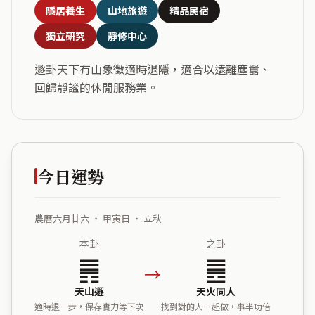
隱居養生
山地旅遊
精品民宿
獨立研究
靜修中心
遯卦天下有山象徵適時退隱，適合以遠離塵囂、
回歸靜謐的休閒服務業。
今日運勢
農曆六月廿六 ・ 甲寅日 ・ 立秋
本卦
之卦
䷠
䷌
→
天山遯
天火同人
適時退一步，保存實力等下次
找到對的人一起做，事半功倍