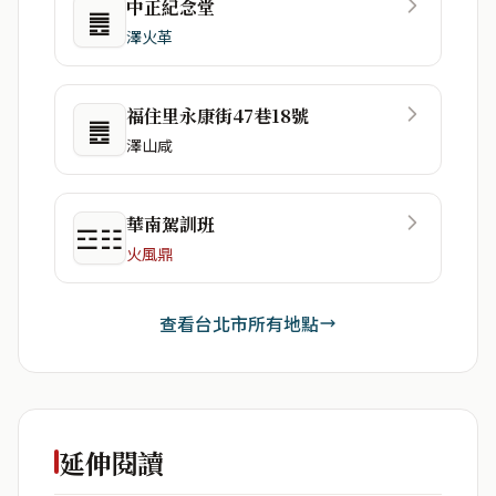
中正紀念堂
䷌
澤火革
福住里永康街47巷18號
䷌
澤山咸
華南駕訓班
☲☷
火風鼎
查看台北市所有地點
延伸閱讀