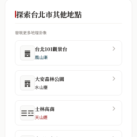
探索台北市其他地點
發現更多地理卦象
台北101觀景台
䷌
風山漸
大安森林公園
䷴
水山蹇
士林高商
☰☲
天山遯