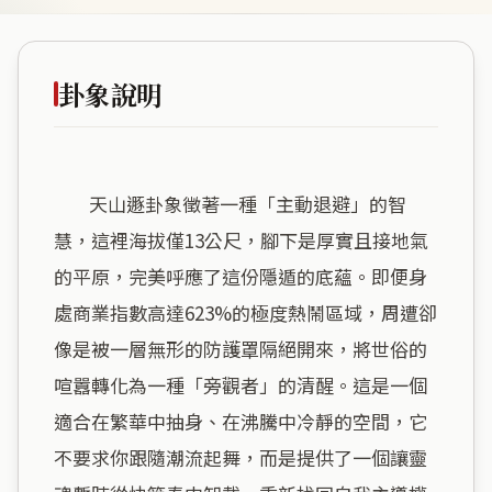
卦象說明
        天山遯卦象徵著一種「主動退避」的智
慧，這裡海拔僅13公尺，腳下是厚實且接地氣
的平原，完美呼應了這份隱遁的底蘊。即便身
處商業指數高達623%的極度熱鬧區域，周遭卻
像是被一層無形的防護罩隔絕開來，將世俗的
喧囂轉化為一種「旁觀者」的清醒。這是一個
適合在繁華中抽身、在沸騰中冷靜的空間，它
不要求你跟隨潮流起舞，而是提供了一個讓靈