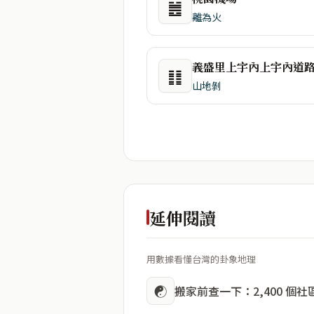
䷰
離為火
義盛里上宇內上宇內道
䷁
山地剝
延伸閱讀
用數據看懂台灣的卦象地理
☯
搬家前查一下：2,400 個