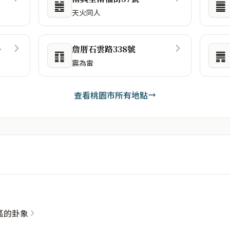
䷰
䷀
天火同人
路
詹厝石雲路338號
䷖
䷠
震為雷
查看桃園市所有地點
社區的卦象