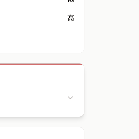
高
出生時辰