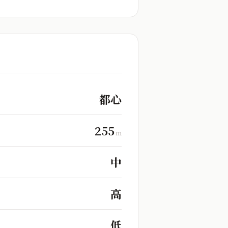
都心
255
m
中
高
低