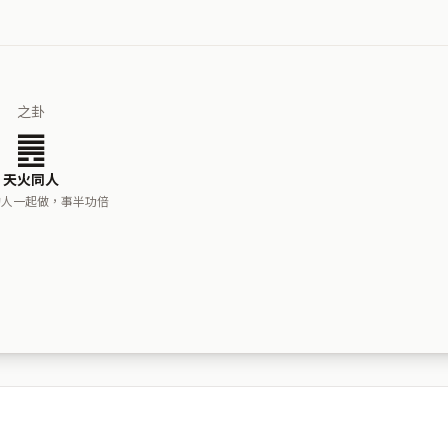
之卦
䷌
天火同人
的人一起做，事半功倍