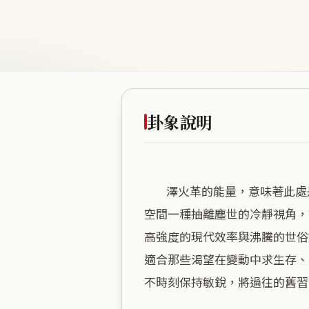
卦象說明
        澤火革的能量，意味著此處是一座由極致的商業慾望與高頻節奏所淬煉出的變革熔爐。海拔兩百多公尺的高度，賦予了
空間一種抽離塵世的冷靜視角，
高強度的現代效率與沸騰的世俗
適合那些渴望在變動中求生存、
不時刻保持敏銳，將過往的舊習