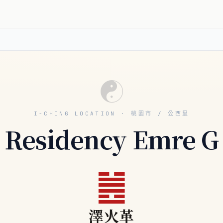
☯
I-CHING LOCATION · 桃園市 / 公西里
Residency Emre G
䷰
澤火革