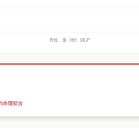
方位 北（坎）18.2°
的命理契合
Residency Emre G
月份
日期