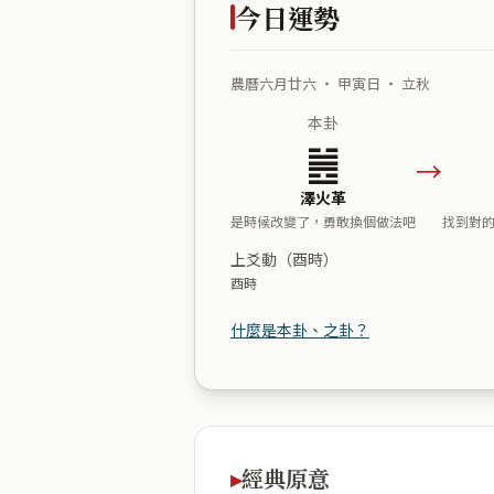
今日運勢
農曆六月廿六 ・ 甲寅日 ・ 立秋
本卦
䷰
→
澤火革
是時候改變了，勇敢換個做法吧
找到對
上爻動（酉時）
酉時
什麼是本卦、之卦？
經典原意