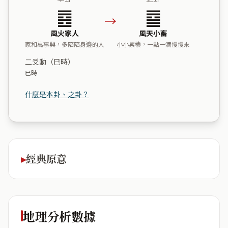
䷤
䷈
→
風火家人
風天小畜
家和萬事興，多陪陪身邊的人
小小累積，一點一滴慢慢來
二爻動（巳時）
巳時
什麼是本卦、之卦？
經典原意
地理分析數據