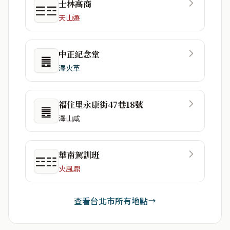
士林高商
☰☲
天山遯
中正紀念堂
䷌
澤火革
福住里永康街47巷18號
䷌
澤山咸
華南駕訓班
☲☷
火風鼎
查看台北市所有地點