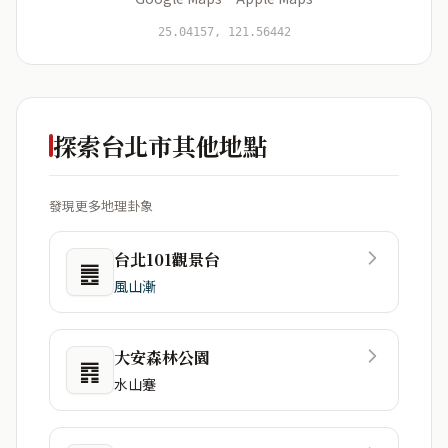
開始分析
資料僅用於即時分析，不會儲存於伺服器
25.04157, 121.56442
探索台北市其他地點
發現更多地理卦象
台北101觀景台
䷌
風山漸
大安森林公園
䷴
水山蹇