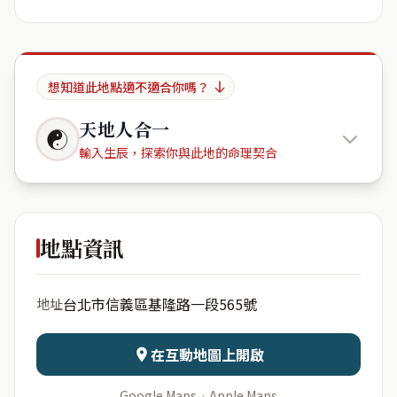
想知道此地點適不適合你嗎？
天地人合一
☯
輸入生辰，探索你與此地的命理契合
Redin
地點資訊
出生年份
月份
台北市信義區基隆路一段565號
地址
日期
出生時辰
在互動地圖上開啟
Google Maps
·
Apple Maps