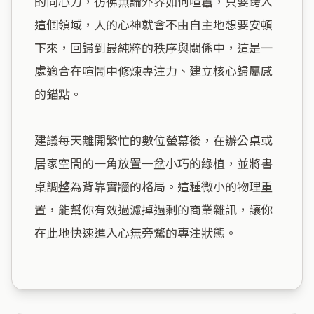
的向心力，彷彿無論外界如何喧囂，只要跨入
這個領域，人的心神就會不由自主地想要安頓
下來，回歸到最純粹的秩序與關係中，這是一
處適合在喧鬧中修煉專注力、建立核心歸屬感
的錨點。

建議每天離開繁忙的數位螢幕後，在辦公桌或
居家空間的一角放置一盆小巧的綠植，並將書
桌調整為背靠實牆的格局。這種微小的物理重
置，能幫你有效過濾掉過剩的商業雜訊，讓你
在此地快速進入心無旁騖的專注狀態。
