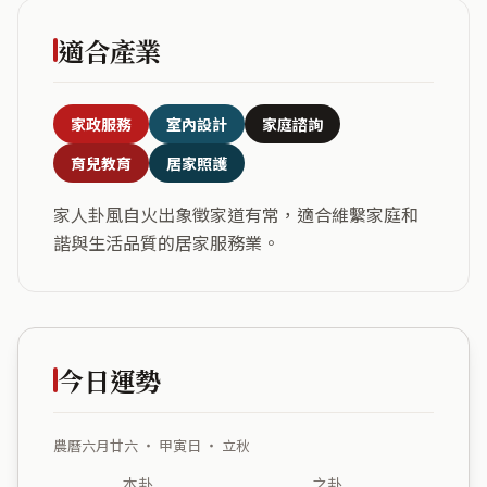
適合產業
家政服務
室內設計
家庭諮詢
育兒教育
居家照護
家人卦風自火出象徵家道有常，適合維繫家庭和
諧與生活品質的居家服務業。
今日運勢
農曆六月廿六 ・ 甲寅日 ・ 立秋
本卦
之卦