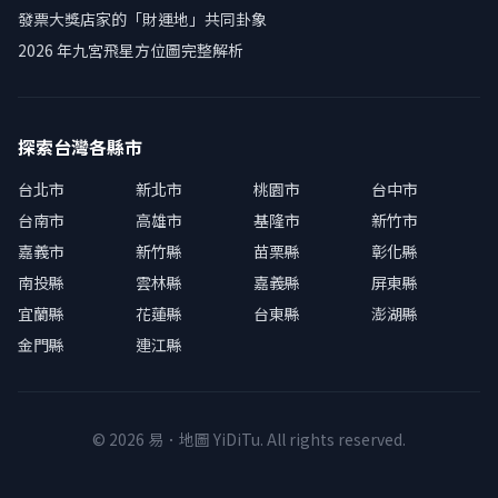
發票大獎店家的「財運地」共同卦象
2026 年九宮飛星方位圖完整解析
探索台灣各縣市
台北市
新北市
桃園市
台中市
台南市
高雄市
基隆市
新竹市
嘉義市
新竹縣
苗栗縣
彰化縣
南投縣
雲林縣
嘉義縣
屏東縣
宜蘭縣
花蓮縣
台東縣
澎湖縣
金門縣
連江縣
© 2026 易．地圖 YiDiTu. All rights reserved.