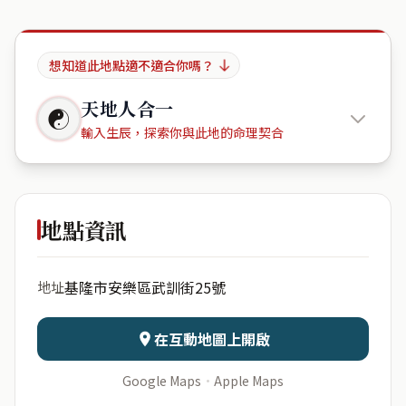
想知道此地點適不適合你嗎？
天地人合一
☯
輸入生辰，探索你與此地的命理契合
Province
地點資訊
出生年份
月份
基隆市安樂區武訓街25號
地址
日期
出生時辰
在互動地圖上開啟
Google Maps
·
Apple Maps
開始分析
資料僅用於即時分析，不會儲存於伺服器