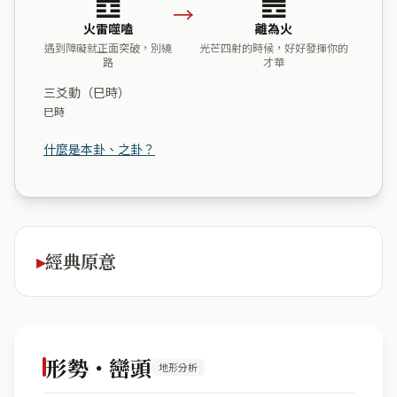
→
火雷噬嗑
離為火
遇到障礙就正面突破，別繞
光芒四射的時候，好好發揮你的
路
才華
三爻動（巳時）
巳時
什麼是本卦、之卦？
經典原意
形勢・巒頭
地形分析