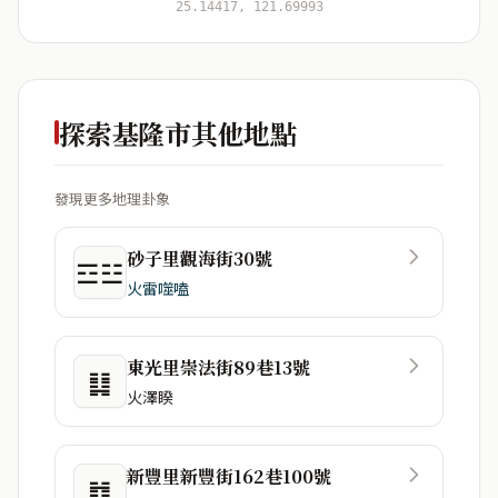
25.14417, 121.69993
探索基隆市其他地點
發現更多地理卦象
砂子里觀海街30號
☲☳
火雷噬嗑
東光里崇法街89巷13號
䷆
火澤睽
新豐里新豐街162巷100號
䷜