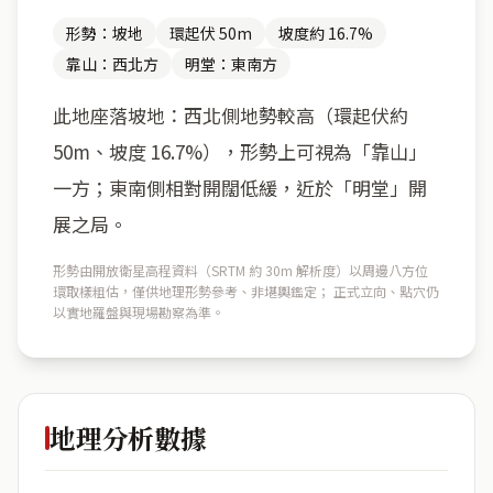
形勢：坡地
環起伏 50m
坡度約 16.7%
靠山：西北方
明堂：東南方
此地座落坡地：西北側地勢較高（環起伏約
50m、坡度 16.7%），形勢上可視為「靠山」
一方；東南側相對開闊低緩，近於「明堂」開
展之局。
形勢由開放衛星高程資料（SRTM 約 30m 解析度）以周邊八方位
環取樣粗估，僅供地理形勢參考、非堪輿鑑定； 正式立向、點穴仍
以實地羅盤與現場勘察為準。
地理分析數據