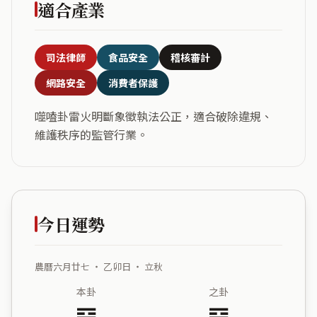
適合產業
司法律師
食品安全
稽核審計
網路安全
消費者保護
噬嗑卦雷火明斷象徵執法公正，適合破除違規、
維護秩序的監管行業。
今日運勢
農曆六月廿七 ・ 乙卯日 ・ 立秋
本卦
之卦
䷔
䷝