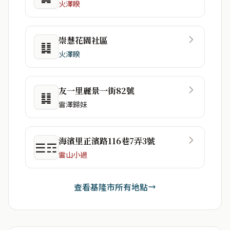
火澤睽
崇慧花園社區
䷆
火澤睽
友一里麗景一街82號
䷆
雷澤歸妹
海濱里正濱路116巷7弄3號
☰☶
雷山小過
查看基隆市所有地點