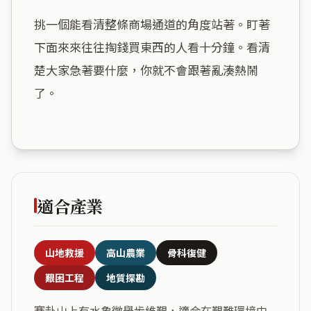
挑一個能看清整條商場通道的角度站著。盯著
下面來來往往掏錢買東西的人看十分鐘。看清
楚大家急著要什麼，你就不會跟著亂湊熱鬧
了。

適合產業
山地救援
高山農業
骨科復健
艱困工程
地質探勘
蹇卦山上有水象徵舉步維艱，適合在艱難環境中