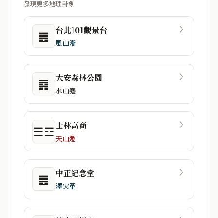
發現更多地理卦象
台北101觀景台
䷌
風山漸
大安森林公園
䷴
水山蹇
士林高商
☰☲
天山遯
中正紀念堂
䷌
澤火革