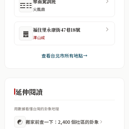
華南駕訓班
☲☷
火風鼎
福住里永康街47巷18號
䷌
澤山咸
查看台北市所有地點
延伸閱讀
用數據看懂台灣的卦象地理
☯
搬家前查一下：2,400 個社區的卦象