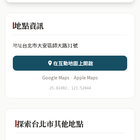
Palazzo
de Oakley
地點資訊
出生年份
月份
台北市大安區師大路31號
地址
日期
出生時辰
在互動地圖上開啟
Google Maps
·
Apple Maps
開始分析
資料僅用於即時分析，不會儲存於伺服器
25.02492, 121.52844
探索台北市其他地點