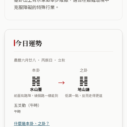
克服障礙的特殊行業。
今日運勢
農曆六月廿八 ・ 丙辰日 ・ 立秋
本卦
之卦
䷦
䷎
→
水山蹇
地山謙
前面有路障，繞個路一樣能到
低調一點，反而走得更遠
五爻動（午時）
午時
什麼是本卦、之卦？