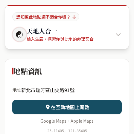
想知道此地點適不適合你嗎？
天地人合一
☯
輸入生辰，探索你與此地的命理契合
Levite
地點資訊
出生年份
月份
新北市瑞芳區山尖路91號
地址
日期
出生時辰
在互動地圖上開啟
Google Maps
·
Apple Maps
開始分析
資料僅用於即時分析，不會儲存於伺服器
25.11405, 121.85405