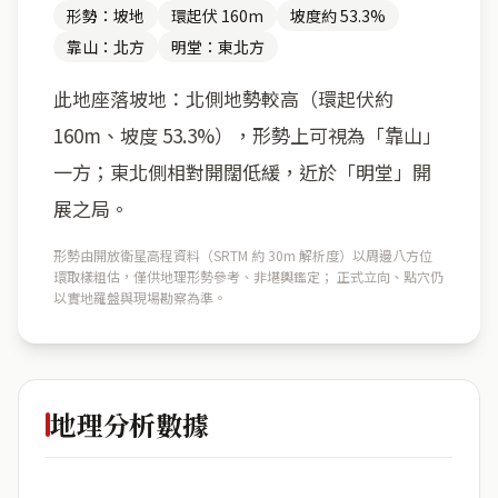
形勢：坡地
環起伏 160m
坡度約 53.3%
靠山：北方
明堂：東北方
此地座落坡地：北側地勢較高（環起伏約
160m、坡度 53.3%），形勢上可視為「靠山」
一方；東北側相對開闊低緩，近於「明堂」開
展之局。
形勢由開放衛星高程資料（SRTM 約 30m 解析度）以周邊八方位
環取樣粗估，僅供地理形勢參考、非堪輿鑑定； 正式立向、點穴仍
以實地羅盤與現場勘察為準。
地理分析數據