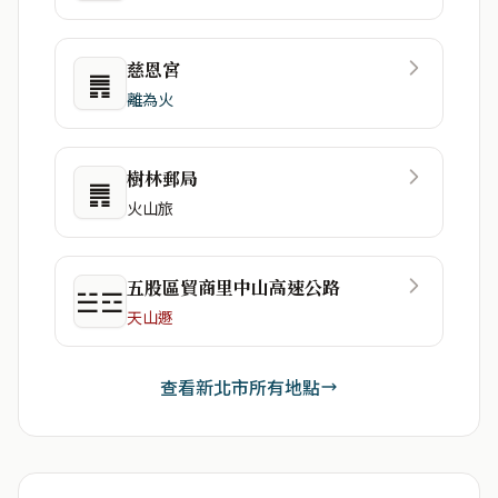
慈恩宮
䷠
離為火
樹林郵局
䷠
火山旅
五股區貿商里中山高速公路
☱☲
天山遯
查看新北市所有地點