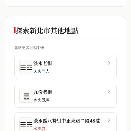
探索新北市其他地點
發現更多地理卦象
淡水老街
☰☲
天火同人
九份老街
䷌
水火既濟
淡水區八勢里中正東路二段48巷
☰☴
水風井