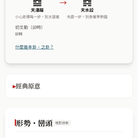
→
天澤履
天水訟
小心走穩每一步，別太冒進
先退一步，別急著爭對錯
初爻動（卯時）
卯時
什麼是本卦、之卦？
經典原意
形勢・巒頭
地形分析