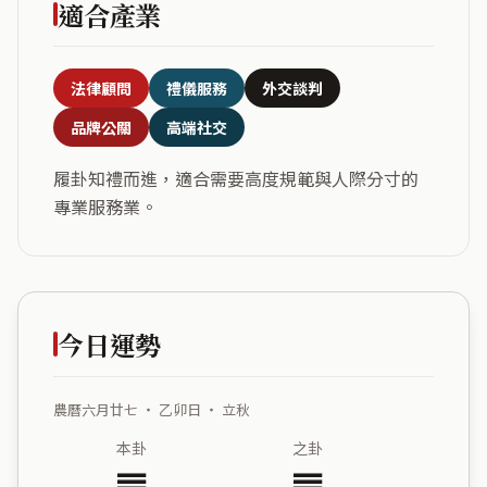
適合產業
法律顧問
禮儀服務
外交談判
品牌公關
高端社交
履卦知禮而進，適合需要高度規範與人際分寸的
專業服務業。
今日運勢
農曆六月廿七 ・ 乙卯日 ・ 立秋
本卦
之卦
䷉
䷅