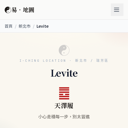
☯
易．地圖
首頁
/
新北市
/
Levite
☯
I-CHING LOCATION · 新北市 / 瑞芳區
Levite
䷉
天澤履
小心走穩每一步，別太冒進