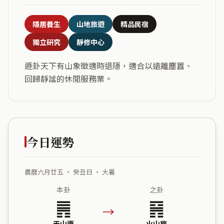
隱居養生
山地旅遊
精品民宿
獨立研究
靜修中心
遯卦天下有山象徵適時退隱，適合以遠離塵囂、
回歸靜謐的休閒服務業。
今日運勢
農曆六月廿五 ・ 癸丑日 ・ 大暑
本卦
之卦
䷠
䷷
→
天山遯
火山旅