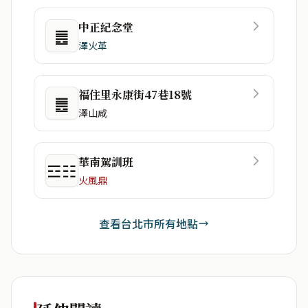
中正紀念堂
䷌
澤火革
福住里永康街47巷18號
䷌
澤山咸
華南駕訓班
☲☷
火風鼎
查看台北市所有地點