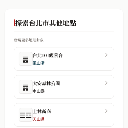
探索台北市其他地點
發現更多地理卦象
台北101觀景台
䷌
風山漸
大安森林公園
䷴
水山蹇
士林高商
☰☲
天山遯