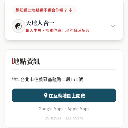
想知道此地點適不適合你嗎？
天地人合一
☯
輸入生辰，探索你與此地的命理契合
Kee Tai
Boutique Home
地點資訊
出生年份
月份
台北市信義區基隆路二段171號
地址
日期
出生時辰
在互動地圖上開啟
Google Maps
·
Apple Maps
開始分析
資料僅用於即時分析，不會儲存於伺服器
25.02531, 121.55372