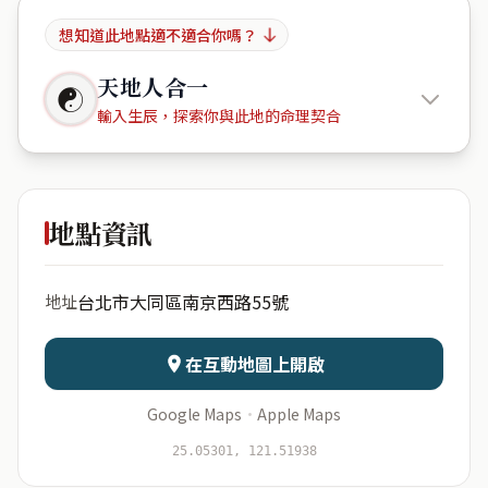
想知道此地點適不適合你嗎？
天地人合一
☯
輸入生辰，探索你與此地的命理契合
JR中山
湛
地點資訊
出生年份
月份
台北市大同區南京西路55號
地址
日期
出生時辰
在互動地圖上開啟
Google Maps
·
Apple Maps
開始分析
資料僅用於即時分析，不會儲存於伺服器
25.05301, 121.51938