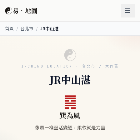
☯
易．地圖
首頁
/
台北市
/
JR中山湛
☯
I-CHING LOCATION · 台北市 / 大同區
JR中山湛
䷸
巽為風
像風一樣靈活變通，柔軟就是力量