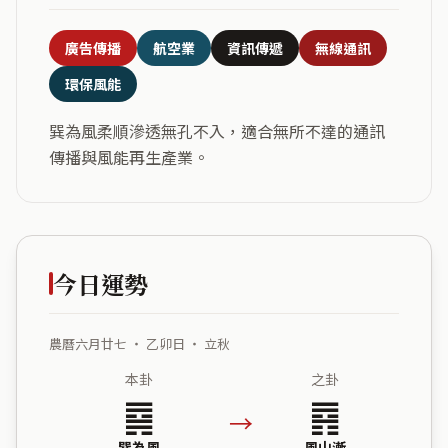
廣告傳播
航空業
資訊傳遞
無線通訊
環保風能
巽為風柔順滲透無孔不入，適合無所不達的通訊
傳播與風能再生產業。
今日運勢
農曆六月廿七 ・ 乙卯日 ・ 立秋
本卦
之卦
䷸
䷴
→
巽為風
風山漸