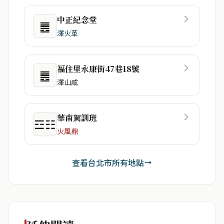
中正紀念堂
䷌
澤火革
福住里永康街47巷18號
䷌
澤山咸
華南駕訓班
☲☷
火風鼎
查看台北市所有地點