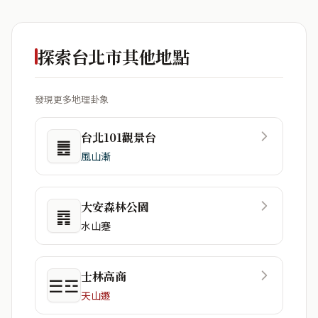
探索台北市其他地點
發現更多地理卦象
台北101觀景台
䷌
風山漸
大安森林公園
䷴
水山蹇
士林高商
☰☲
天山遯