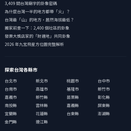
3,409 間台灣廟宇的卦象密碼
為什麼台灣一半的地方都帶「火」？
台灣最「山」的地方，居然海拔最低？
搬家前查一下：2,400 個社區的卦象
發票大獎店家的「財運地」共同卦象
2026 年九宮飛星方位圖完整解析
探索台灣各縣市
台北市
新北市
桃園市
台中市
台南市
高雄市
基隆市
新竹市
嘉義市
新竹縣
苗栗縣
彰化縣
南投縣
雲林縣
嘉義縣
屏東縣
宜蘭縣
花蓮縣
台東縣
澎湖縣
金門縣
連江縣