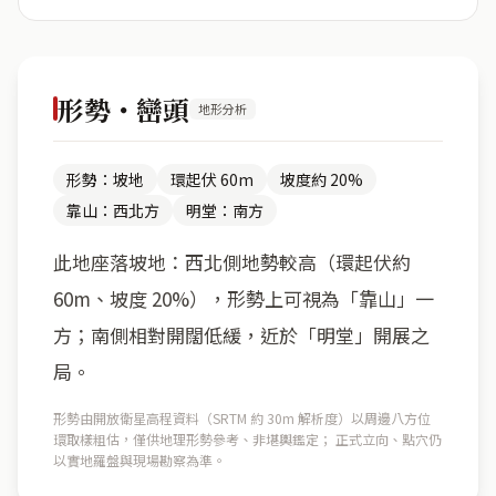
形勢・巒頭
地形分析
形勢：坡地
環起伏 60m
坡度約 20%
靠山：西北方
明堂：南方
此地座落坡地：西北側地勢較高（環起伏約
60m、坡度 20%），形勢上可視為「靠山」一
方；南側相對開闊低緩，近於「明堂」開展之
局。
形勢由開放衛星高程資料（SRTM 約 30m 解析度）以周邊八方位
環取樣粗估，僅供地理形勢參考、非堪輿鑑定； 正式立向、點穴仍
以實地羅盤與現場勘察為準。