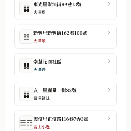
東光里崇法街89巷13號
䷆
火澤睽
新豐里新豐街162巷100號
䷜
火澤睽
崇慧花園社區
䷆
火澤睽
友一里麗景一街82號
䷆
雷澤歸妹
海濱里正濱路116巷7弄3號
☰☶
雷山小過