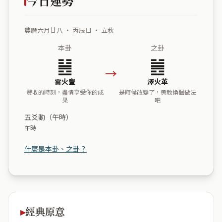
今日運勢
農曆六月廿八 ・ 丙辰日 ・ 立秋
本卦
之卦
䷶
䷰
→
雷火豐
澤火革
豐收的時刻，盡情享受你的成
是時候改變了，勇敢換個做法
果
吧
五爻動（午時）
午時
什麼是本卦、之卦？
經典原意