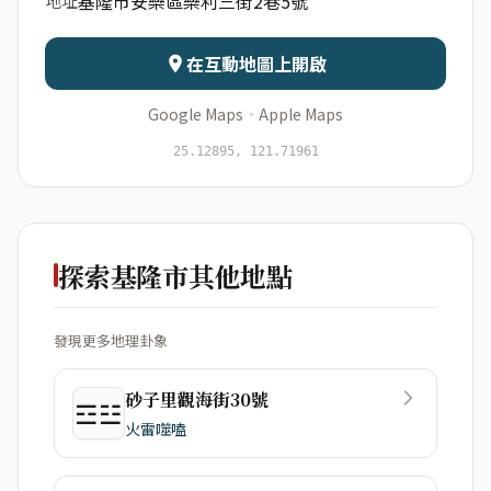
基隆市安樂區樂利三街2巷5號
地址
日期
出生時辰
在互動地圖上開啟
Google Maps
·
Apple Maps
開始分析
資料僅用於即時分析，不會儲存於伺服器
25.12895, 121.71961
探索基隆市其他地點
發現更多地理卦象
砂子里觀海街30號
☲☳
火雷噬嗑