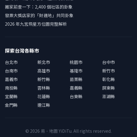
搬家前查一下：2,400 個社區的卦象
發票大獎店家的「財運地」共同卦象
2026 年九宮飛星方位圖完整解析
探索台灣各縣市
台北市
新北市
桃園市
台中市
台南市
高雄市
基隆市
新竹市
嘉義市
新竹縣
苗栗縣
彰化縣
南投縣
雲林縣
嘉義縣
屏東縣
宜蘭縣
花蓮縣
台東縣
澎湖縣
金門縣
連江縣
© 2026 易．地圖 YiDiTu. All rights reserved.