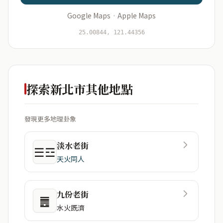
Google Maps
·
Apple Maps
開始分析
資料僅用於即時分析，不會儲存於伺服器
25.00844, 121.44356
探索新北市其他地點
發現更多地理卦象
淡水老街
☰☲
天火同人
九份老街
䷌
水火既濟