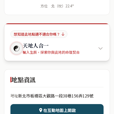
方位 北（坎）22.4°
想知道此地點適不適合你嗎？
天地人合一
☯
輸入生辰，探索你與此地的命理契合
Hahahohohihi
地點資訊
出生年份
月份
新北市板橋區大觀路一段38巷156弄129號
地址
日期
出生時辰
在互動地圖上開啟