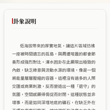
卦象說明
        低海拔帶來的厚實地氣，讓這片區域彷彿
一座被時間遺忘的孤島，與周遭喧囂的都會節
奏形成強烈對比。澤水困卦在此顯現出極致的
內斂，缺乏綠意與流動水源的環境，像是一個
將能量層層壓縮的容器。這裡沒有過多的人際
交匯或商業刺激，反而營造出一種「退守」的
氛圍，空間感顯得侷促而封閉。這種狀態並非
壞事，而是如同深埋地底的礦石，在缺乏外在