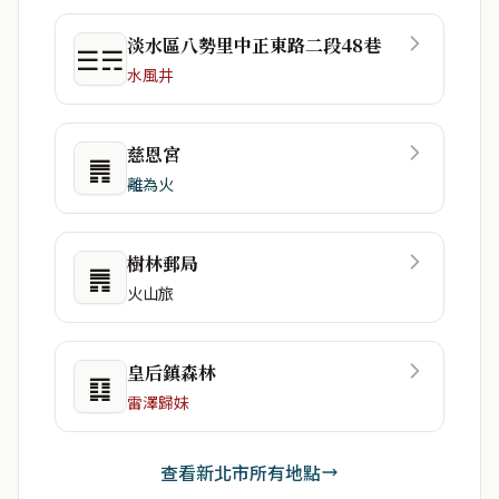
淡水區八勢里中正東路二段48巷
☰☴
水風井
慈恩宮
䷠
離為火
樹林郵局
䷠
火山旅
皇后鎮森林
䷃
雷澤歸妹
查看新北市所有地點