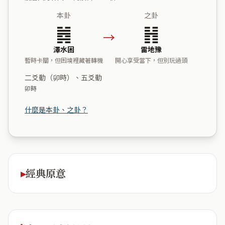
本卦
之卦
䷮
䷏
→
澤水困
雷地豫
暫時卡關，但困境裡藏著轉機
開心享受當下，但別玩過頭
二爻動（卯時）、五爻動
卯時
什麼是本卦、之卦？
經典原意