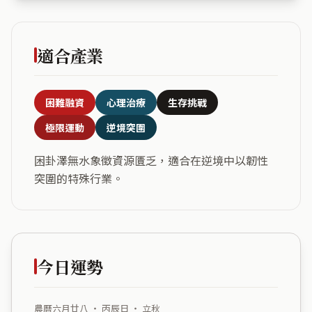
適合產業
困難融資
心理治療
生存挑戰
極限運動
逆境突圍
困卦澤無水象徵資源匱乏，適合在逆境中以韌性
突圍的特殊行業。
今日運勢
農曆六月廿八 ・ 丙辰日 ・ 立秋