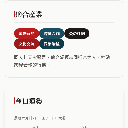
適合產業
國際貿易
跨國合作
公益社團
文化交流
同業聯盟
同人卦天火聚眾，適合凝聚志同道合之人、推動
跨界合作的行業。
今日運勢
農曆六月廿四 ・ 壬子日 ・ 大暑
本卦
之卦