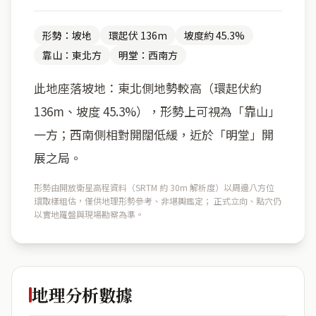
形勢：坡地
環起伏 136m
坡度約 45.3%
靠山：東北方
明堂：西南方
此地座落坡地：東北側地勢較高（環起伏約
136m、坡度 45.3%），形勢上可視為「靠山」
一方；西南側相對開闊低緩，近於「明堂」開
展之局。
形勢由開放衛星高程資料（SRTM 約 30m 解析度）以周邊八方位
環取樣粗估，僅供地理形勢參考、非堪輿鑑定； 正式立向、點穴仍
以實地羅盤與現場勘察為準。
地理分析數據