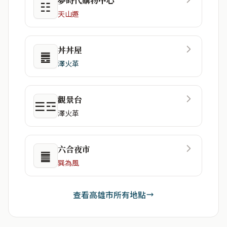
夢時代購物中心
☷
天山遯
丼丼屋
䷌
澤火革
觀景台
☰☲
澤火革
六合夜市
䷀
巽為風
查看高雄市所有地點