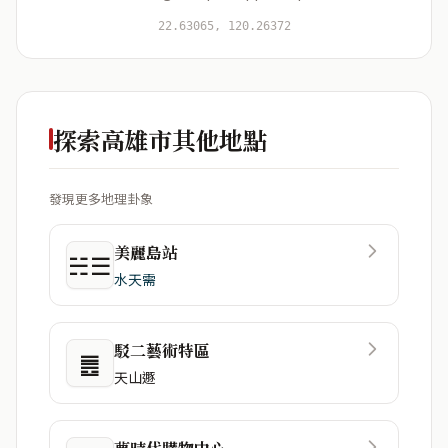
開始分析
資料僅用於即時分析，不會儲存於伺服器
22.63065, 120.26372
探索高雄市其他地點
發現更多地理卦象
美麗島站
☵☰
水天需
駁二藝術特區
䷌
天山遯