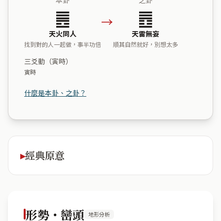
䷌
䷘
→
天火同人
天雷無妄
找到對的人一起做，事半功倍
順其自然就好，別想太多
三爻動（寅時）
寅時
什麼是本卦、之卦？
經典原意
形勢・巒頭
地形分析