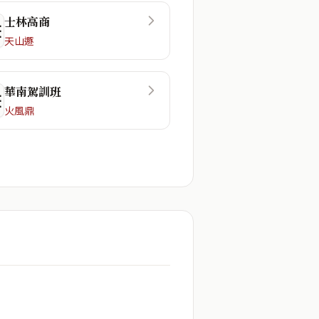
士林高商
☲
天山遯
華南駕訓班
☷
火風鼎