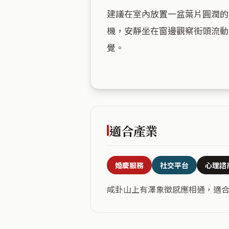
建議在室內放置一盆葉片圓潤的
機，安靜坐在窗邊觀察街頭流動
覺。

適合產業
婚慶服務
社交平台
心理諮
咸卦山上有澤象徵感應相通，適