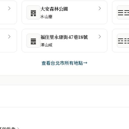
大安森林公園
䷴
☰
水山蹇
福住里永康街47巷18號
䷌
☲
澤山咸
查看台北市所有地點