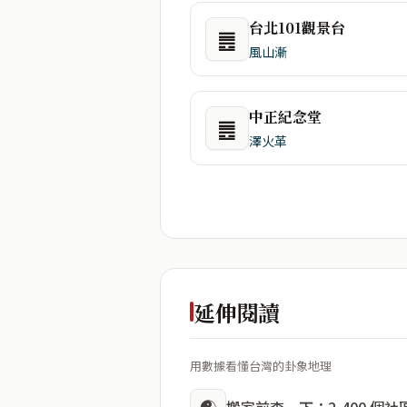
台北101觀景台
䷌
風山漸
中正紀念堂
䷌
澤火革
延伸閱讀
用數據看懂台灣的卦象地理