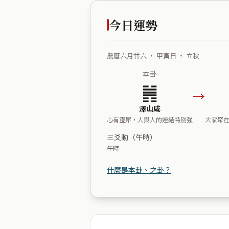
今日運勢
農曆六月廿六 ・ 甲寅日 ・ 立秋
本卦
䷞
→
澤山咸
心有靈犀，人與人的連結特別強
大家聚
三爻動（午時）
午時
什麼是本卦、之卦？