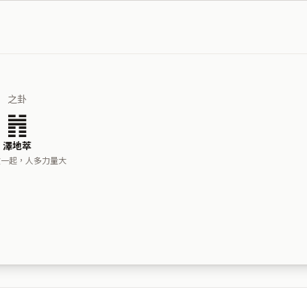
之卦
䷬
澤地萃
在一起，人多力量大