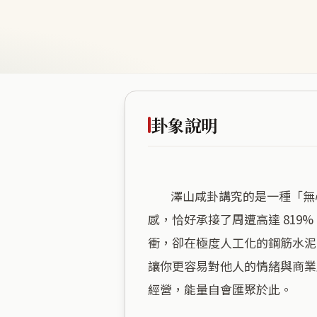
卦象說明
        澤山咸卦講究的是一種「無心而感」的共鳴，Garfield House 坐落在海拔僅 14 公尺的平原低地，這種腳踏實地的安穩
感，恰好承接了周遭高達 81
衝，卻在極度人工化的鋼筋水泥
讓你更容易對他人的情緒與商業
經營，能量自會匯聚於此。
