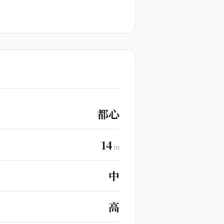
都心
14
m
中
高