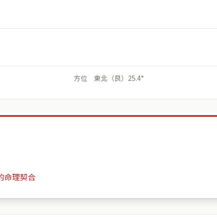
方位 東北（艮）25.4°
的命理契合
Garfield House