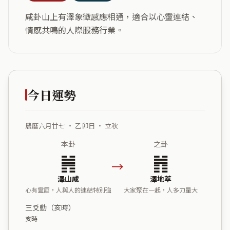
咸卦山上有澤象徵感應相通，適合以心靈連結、
情感共鳴的人際服務行業。
今日運勢
農曆六月廿七 ・ 乙卯日 ・ 立秋
本卦
之卦
䷞
䷬
→
澤山咸
澤地萃
心有靈犀，人與人的連結特別強
大家聚在一起，人多力量大
三爻動（亥時）
亥時