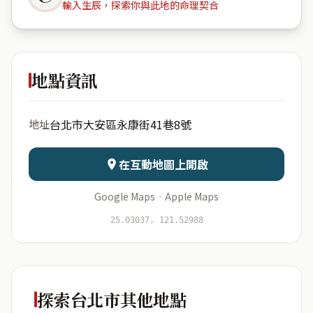
輸入生辰，探索你與此地的命理契合
Da\'an
Apartment
地點資訊
出生年份
月份
台北市大安區永康街41巷8號
地址
日期
出生時辰
在互動地圖上開啟
Google Maps
·
Apple Maps
開始分析
資料僅用於即時分析，不會儲存於伺服器
25.03037, 121.52988
探索台北市其他地點