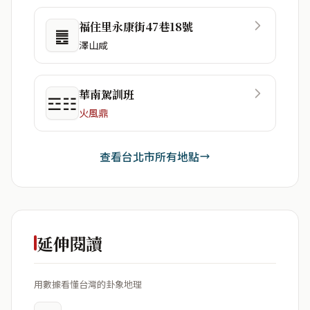
福住里永康街47巷18號
䷌
澤山咸
華南駕訓班
☲☷
火風鼎
查看台北市所有地點
延伸閱讀
用數據看懂台灣的卦象地理