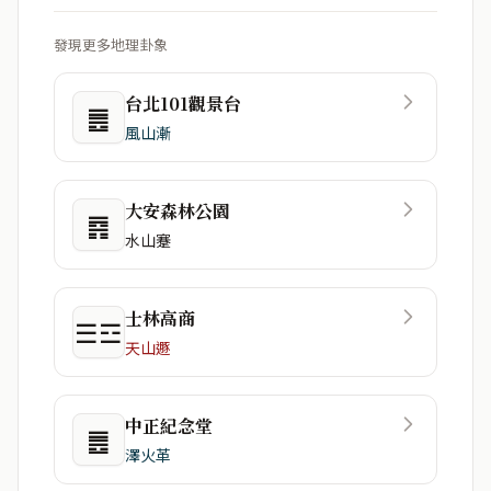
發現更多地理卦象
台北101觀景台
䷌
風山漸
大安森林公園
䷴
水山蹇
士林高商
☰☲
天山遯
中正紀念堂
䷌
澤火革