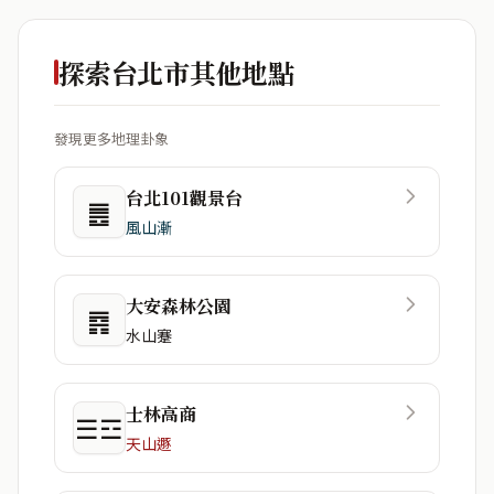
探索台北市其他地點
發現更多地理卦象
台北101觀景台
䷌
風山漸
大安森林公園
䷴
水山蹇
士林高商
☰☲
天山遯