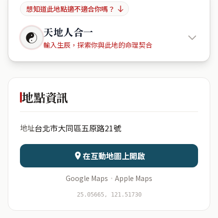
想知道此地點適不適合你嗎？
天地人合一
☯
輸入生辰，探索你與此地的命理契合
Central
Taipei Serviced Apartments
地點資訊
出生年份
月份
台北市大同區五原路21號
地址
日期
出生時辰
在互動地圖上開啟
Google Maps
·
Apple Maps
25.05665, 121.51730
開始分析
資料僅用於即時分析，不會儲存於伺服器