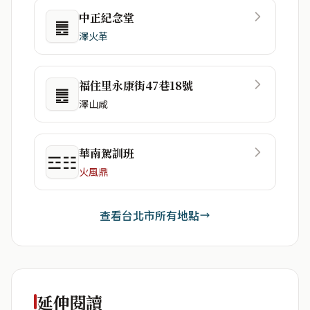
中正紀念堂
䷌
澤火革
福住里永康街47巷18號
䷌
澤山咸
華南駕訓班
☲☷
火風鼎
查看台北市所有地點
延伸閱讀