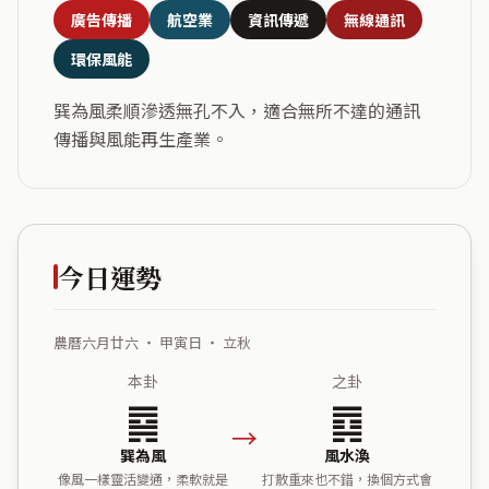
廣告傳播
航空業
資訊傳遞
無線通訊
環保風能
巽為風柔順滲透無孔不入，適合無所不達的通訊
傳播與風能再生產業。
今日運勢
農曆六月廿六 ・ 甲寅日 ・ 立秋
本卦
之卦
䷸
䷺
→
巽為風
風水渙
像風一樣靈活變通，柔軟就是
打散重來也不錯，換個方式會