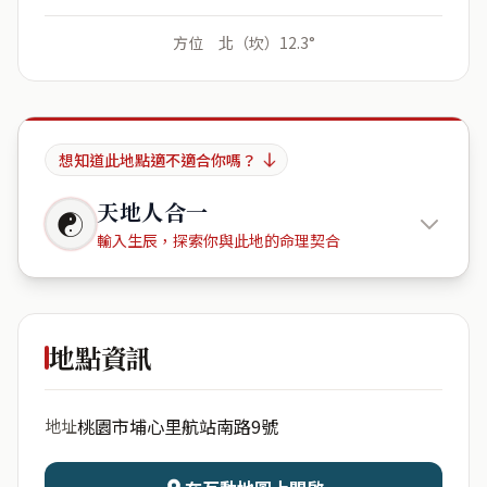
方位 北（坎）12.3°
想知道此地點適不適合你嗎？
天地人合一
☯
輸入生辰，探索你與此地的命理契合
Caribe
Virus TPE
地點資訊
出生年份
月份
桃園市埔心里航站南路9號
地址
日期
出生時辰