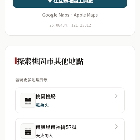
在互動地圖上開啟
Google Maps
·
Apple Maps
開始分析
資料僅用於即時分析，不會儲存於伺服器
25.08434, 121.23812
探索桃園市其他地點
發現更多地理卦象
桃園機場
䷰
離為火
南興里南福街57號
䷰
天火同人