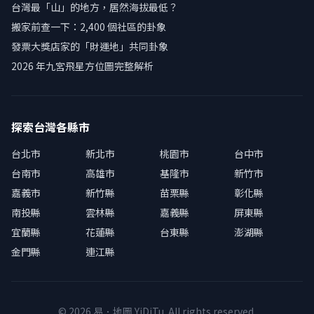
台灣最「山」的地方，居然海拔最低？
搬家前查一下：2,400 個社區的卦象
發票大獎店家的「財運地」共同卦象
2026 年九宮飛星方位圖完整解析
探索台灣各縣市
台北市
新北市
桃園市
台中市
台南市
高雄市
基隆市
新竹市
嘉義市
新竹縣
苗栗縣
彰化縣
南投縣
雲林縣
嘉義縣
屏東縣
宜蘭縣
花蓮縣
台東縣
澎湖縣
金門縣
連江縣
© 2026 易．地圖 YiDiTu. All rights reserved.