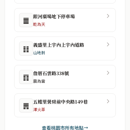
銀河廣場地下停車場
䷀
乾為天
義盛里上宇內上宇內道路
䷁
山地剝
詹厝石雲路338號
䷖
震為雷
五權里營房前中央路149巷
䷠
澤火革
查看桃園市所有地點