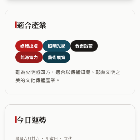
適合產業
媒體出版
照明光學
教育啟蒙
能源電力
藝術展覽
離為火明照四方，適合以傳播知識、彰顯文明之
美的文化傳播產業。
今日運勢
農曆六月廿六 ・ 甲寅日 ・ 立秋