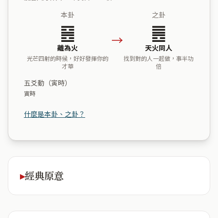
本卦
之卦
䷝
䷌
→
離為火
天火同人
光芒四射的時候，好好發揮你的
找到對的人一起做，事半功
才華
倍
五爻動（寅時）
寅時
什麼是本卦、之卦？
經典原意