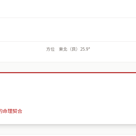
方位 東北（艮）25.9°
的命理契合
Apple House- FarFarAway