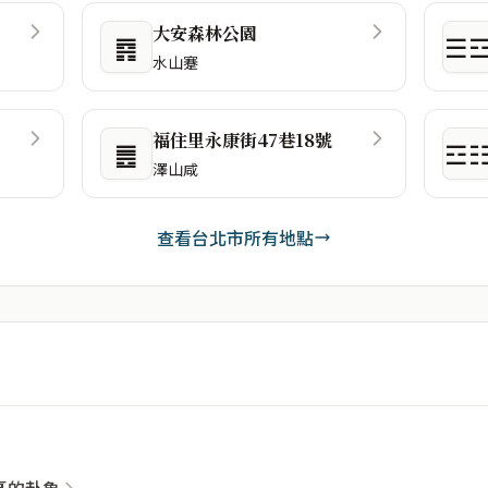
大安森林公園
䷴
☰
水山蹇
福住里永康街47巷18號
䷌
☲
澤山咸
查看台北市所有地點