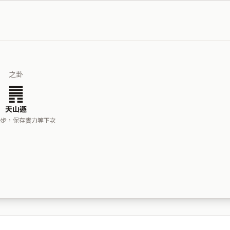
之卦
䷠
天山遯
一步，保存實力等下次