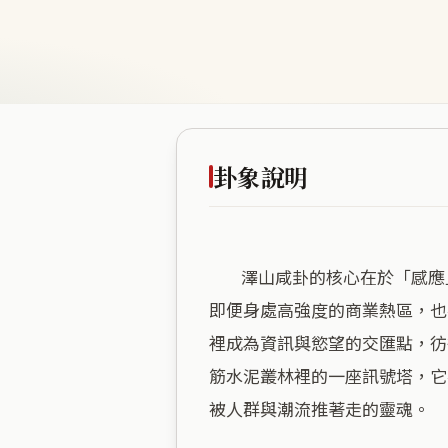
卦象說明
        澤山咸卦的核心在於「感應」，這是一個極度渴望連結與共鳴的空間。這裡海拔僅十四米，地勢平坦且貼近地氣，讓你
即便身處高強度的商業熱區，也
裡成為資訊與慾望的交匯點，彷
筋水泥叢林裡的一座訊號塔，它
被人群與潮流推著走的靈魂。
