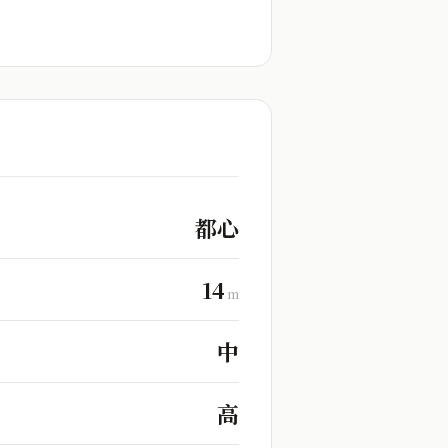
都心
14
m
中
高