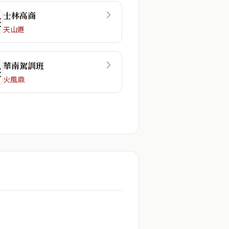
士林高商
☲
天山遯
華南駕訓班
☷
火風鼎