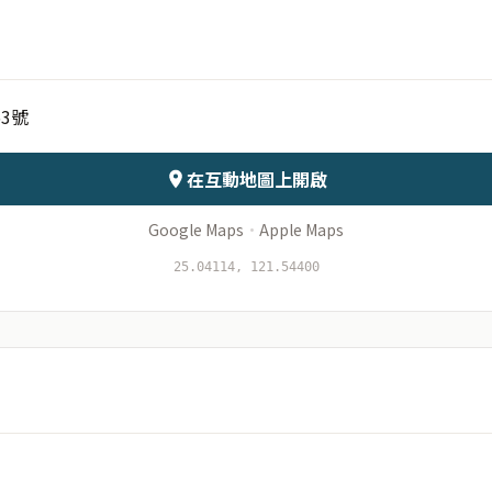
月份
日期
3號
會儲存於伺服器
在互動地圖上開啟
Google Maps
·
Apple Maps
25.04114, 121.54400