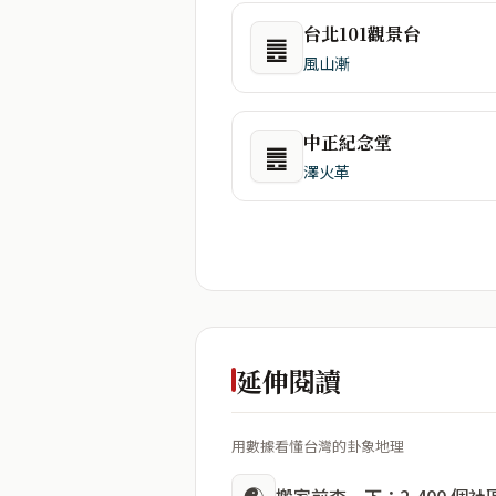
台北101觀景台
䷌
風山漸
中正紀念堂
䷌
澤火革
延伸閱讀
用數據看懂台灣的卦象地理