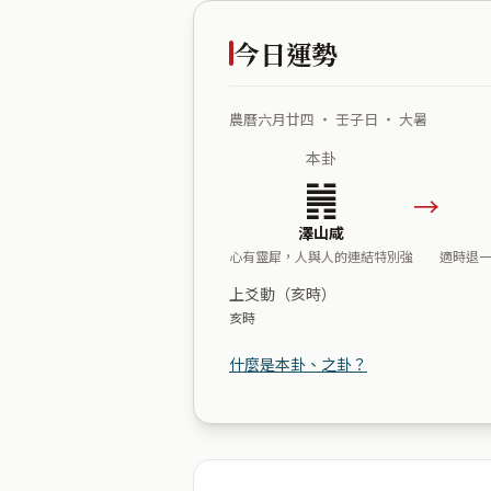
今日運勢
農曆六月廿四 ・ 壬子日 ・ 大暑
本卦
䷞
→
澤山咸
心有靈犀，人與人的連結特別強
適時退
上爻動（亥時）
亥時
什麼是本卦、之卦？