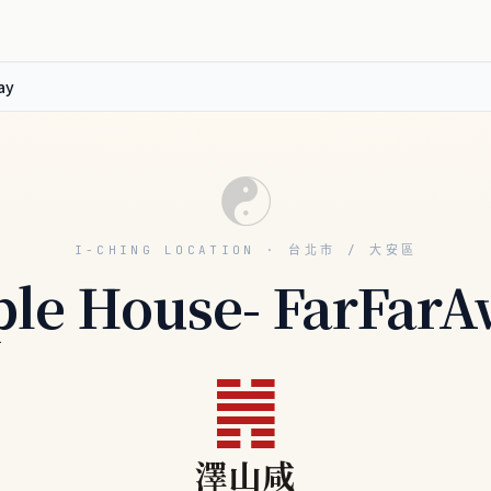
ay
☯
I-CHING LOCATION · 台北市 / 大安區
le House- FarFar
䷞
澤山咸