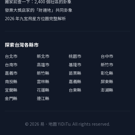
搬家前查一下：2,400 個社區的卦象
發票大獎店家的「財運地」共同卦象
2026 年九宮飛星方位圖完整解析
探索台灣各縣市
台北市
新北市
桃園市
台中市
台南市
高雄市
基隆市
新竹市
嘉義市
新竹縣
苗栗縣
彰化縣
南投縣
雲林縣
嘉義縣
屏東縣
宜蘭縣
花蓮縣
台東縣
澎湖縣
金門縣
連江縣
© 2026 易．地圖 YiDiTu. All rights reserved.