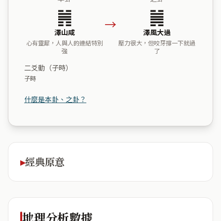
䷞
䷛
→
澤山咸
澤風大過
心有靈犀，人與人的連結特別
壓力很大，但咬牙撐一下就過
強
了
二爻動（子時）
子時
什麼是本卦、之卦？
經典原意
地理分析數據