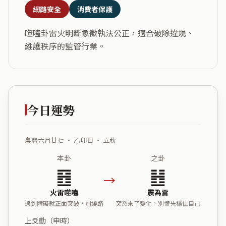
網路安全
消費者保護
噬嗑卦雷火明斷象徵執法公正，適合破除違規、
維護秩序的監管行業。
今日運勢
農曆六月廿七 ・ 乙卯日 ・ 立秋
本卦
之卦
䷔
䷲
→
火雷噬嗑
震為雷
遇到障礙就正面突破，別繞路
突然來了變化，別慌先穩住自己
上爻動（申時）