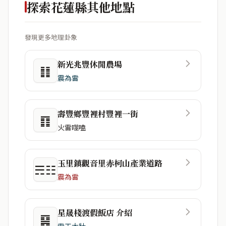
探索花蓮縣其他地點
發現更多地理卦象
新光兆豐休閒農場
䷁
震為雷
壽豐鄉豐裡村豐裡一街
䷖
火雷噬嗑
玉里鎮觀音里赤柯山產業道路
☴☷
震為雷
星晟棧渡假飯店 介紹
䷑
雷天大壯