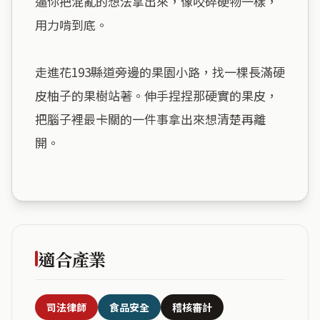
逼你把混亂的想法拿出來，像咬碎硬物一樣，
用力啃到底。

走進花193縣道旁邊的果園小路，找一棵長滿硬
皮柚子的果樹站著。伸手捏捏那硬實的果皮，
把腦子裡最卡關的一件事拿出來想清楚再離
開。

適合產業
司法律師
食品安全
稽核審計