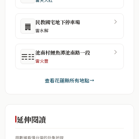
民教國宅地下停車場
䷫
雷水解
池南村鯉魚潭池南路一段
☴☷
雷火豐
查看花蓮縣所有地點
延伸閱讀
用數據看懂台灣的卦象地理