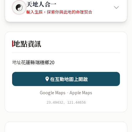
天地人合一
☯
輸入生辰，探索你與此地的命理契合
978台灣
花蓮縣瑞穗鄉20
地點資訊
出生年份
月份
花蓮縣瑞穗鄉20
地址
日期
出生時辰
在互動地圖上開啟
Google Maps
·
Apple Maps
開始分析
資料僅用於即時分析，不會儲存於伺服器
23.49432, 121.44656