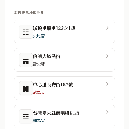
發現更多地理卦象
崁頂里壠里123之1號
☷
火地晉
伯朗大道民宿
䷠
雷火豐
中心里長安街187號
䷛
乾為天
台灣臺東縣蘭嶼鄉紅頭
☲
離為火