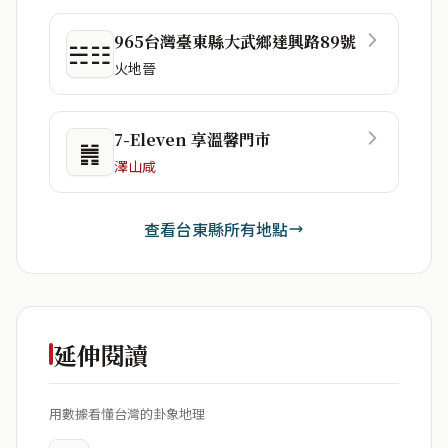
965台灣臺東縣大武鄉達興路89號
☵☷
火地晉
7-Eleven 享溫馨門市
䷞
澤山咸
查看台東縣所有地點
延伸閱讀
用數據看懂台灣的卦象地理