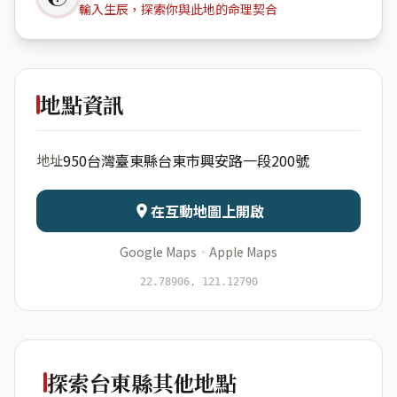
輸入生辰，探索你與此地的命理契合
950台灣
臺東縣台東市興安路一段200號
地點資訊
出生年份
月份
950台灣臺東縣台東市興安路一段200號
地址
日期
出生時辰
在互動地圖上開啟
Google Maps
·
Apple Maps
22.78906, 121.12790
開始分析
資料僅用於即時分析，不會儲存於伺服器
探索台東縣其他地點