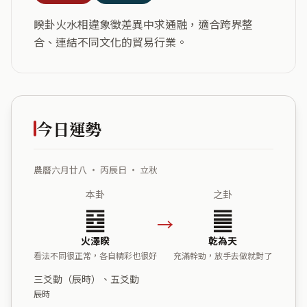
睽卦火水相違象徵差異中求通融，適合跨界整
合、連結不同文化的貿易行業。
今日運勢
農曆六月廿八 ・ 丙辰日 ・ 立秋
本卦
之卦
䷥
䷀
→
火澤睽
乾為天
看法不同很正常，各自精彩也很好
充滿幹勁，放手去做就對了
三爻動（辰時）、五爻動
辰時