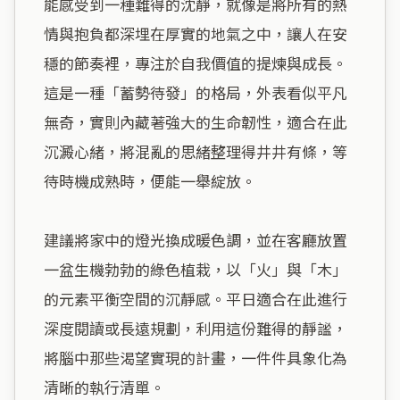
能感受到一種難得的沈靜，就像是將所有的熱
情與抱負都深埋在厚實的地氣之中，讓人在安
穩的節奏裡，專注於自我價值的提煉與成長。
這是一種「蓄勢待發」的格局，外表看似平凡
無奇，實則內藏著強大的生命韌性，適合在此
沉澱心緒，將混亂的思緒整理得井井有條，等
待時機成熟時，便能一舉綻放。

建議將家中的燈光換成暖色調，並在客廳放置
一盆生機勃勃的綠色植栽，以「火」與「木」
的元素平衡空間的沉靜感。平日適合在此進行
深度閱讀或長遠規劃，利用這份難得的靜謐，
將腦中那些渴望實現的計畫，一件件具象化為
清晰的執行清單。
