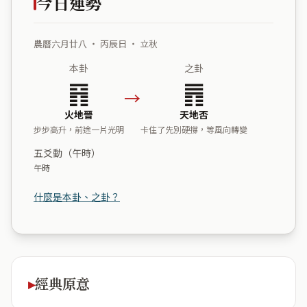
今日運勢
農曆六月廿八 ・ 丙辰日 ・ 立秋
本卦
之卦
䷢
䷋
→
火地晉
天地否
步步高升，前途一片光明
卡住了先別硬撐，等風向轉變
五爻動（午時）
午時
什麼是本卦、之卦？
經典原意