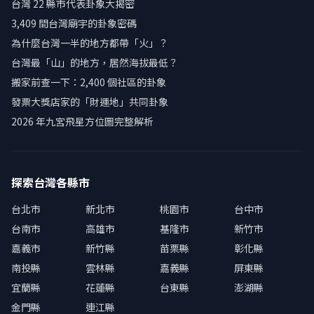
台灣 22 縣市代表卦象大揭密
3,409 間台灣廟宇的卦象密碼
為什麼台灣一半的地方都帶「火」？
台灣最「山」的地方，居然海拔最低？
搬家前查一下：2,400 個社區的卦象
發票大獎店家的「財運地」共同卦象
2026 年九宮飛星方位圖完整解析
探索台灣各縣市
台北市
新北市
桃園市
台中市
台南市
高雄市
基隆市
新竹市
嘉義市
新竹縣
苗栗縣
彰化縣
南投縣
雲林縣
嘉義縣
屏東縣
宜蘭縣
花蓮縣
台東縣
澎湖縣
金門縣
連江縣