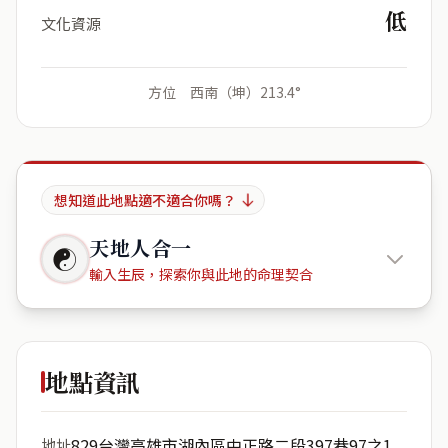
低
文化資源
方位 西南（坤）213.4°
想知道此地點適不適合你嗎？
天地人合一
☯
輸入生辰，探索你與此地的命理契合
829台灣
高雄市湖內區中正路二段397巷97之1號
地點資訊
出生年份
月份
829台灣高雄市湖內區中正路二段397巷97之1
地址