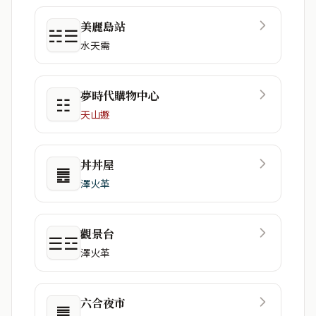
美麗島站
☵☰
水天需
夢時代購物中心
☷
天山遯
丼丼屋
䷌
澤火革
觀景台
☰☲
澤火革
六合夜市
䷀