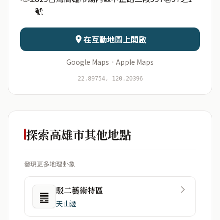
號
日期
出生時辰
在互動地圖上開啟
Google Maps
·
Apple Maps
開始分析
資料僅用於即時分析，不會儲存於伺服器
22.89754, 120.20396
探索高雄市其他地點
發現更多地理卦象
駁二藝術特區
䷌
天山遯