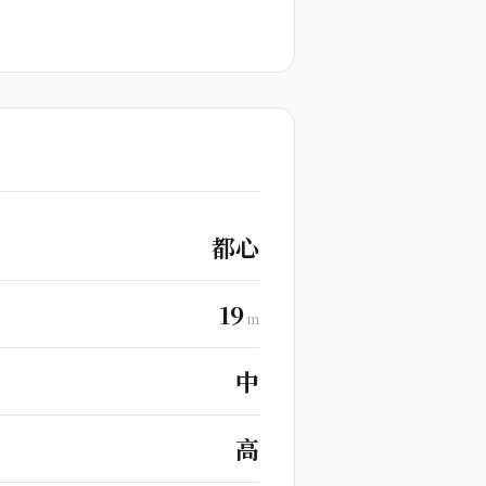
都心
19
m
中
高