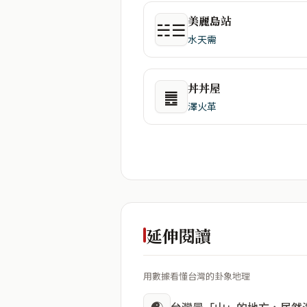
美麗島站
☵☰
水天需
丼丼屋
䷌
澤火革
延伸閱讀
用數據看懂台灣的卦象地理