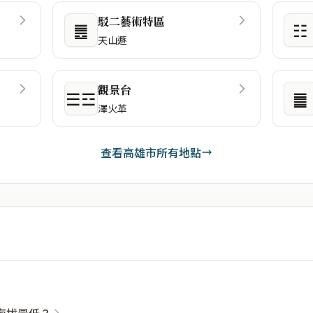
駁二藝術特區
䷌
☷
天山遯
觀景台
☰☲
䷀
澤火革
查看高雄市所有地點