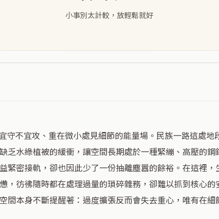
小事別太計較，放輕鬆就好
缺乏水綠植被的緩衝，讓空間長期處於一種緊繃、高壓的鋼
益緊密接軌，卻也因此少了一份抽離塵囂的餘裕。在這裡，
憊，彷彿隨時都在處理過量的瑣碎雜務，卻難以抓到核心的
空間本身不斷提醒著：過度擴張反而會失去重心，唯有在細