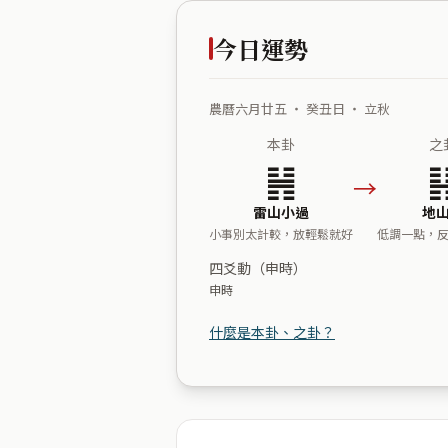
今日運勢
農曆六月廿五 ・ 癸丑日 ・ 立秋
本卦
之
䷽
→
雷山小過
地
小事別太計較，放輕鬆就好
低調一點，
四爻動（申時）
申時
什麼是本卦、之卦？