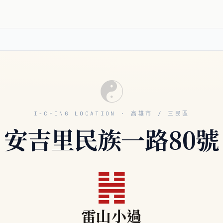
☯
I-CHING LOCATION · 高雄市 / 三民區
安吉里民族一路80號
䷽
雷山小過