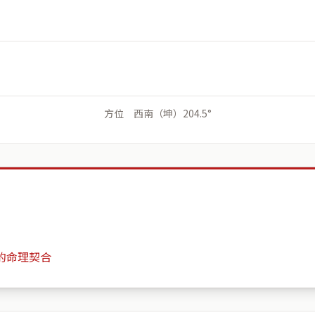
方位 西南（坤）204.5°
的命理契合
安吉里民族一路80號