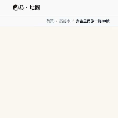
☯
易．地圖
首頁
/
高雄市
/
安吉里民族一路80號