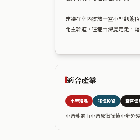
建議在室內擺放一盆小型觀葉植
開主幹道，往巷弄深處走走，藉
適合產業
小型精品
謹慎投資
精密儀
小過卦雷山小過象徵謹慎小步超