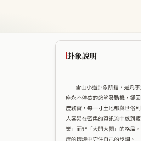
卦象說明
        雷山小過卦象所指，是凡事宜守不宜攻、重在微小處見細節的能量場。民族一路這處地段，商業能量近乎滿載，宛如一
座永不停歇的慾望發動機，卻因
度務實，每一寸土地都與世俗利
人容易在密集的資訊流中感到疲
業」而非「大開大闔」的格局，
度的環境中守住自己的步調。
