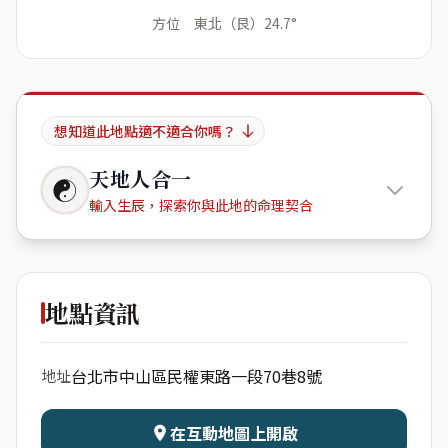
方位 東北（艮）24.7°
想知道此地點適不適合你嗎？
天地人合一
☯
輸入生辰，探索你與此地的命理契合
聚葉里民
權東路一段70巷8號
地點資訊
出生年份
月份
台北市中山區民權東路一段70巷8號
地址
日期
出生時辰
在互動地圖上開啟