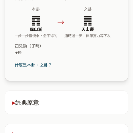
本卦
之卦
䷴
䷠
→
風山漸
天山遯
一步一步慢慢來，急不得的
適時退一步，保存實力等下次
四爻動（子時）
子時
什麼是本卦、之卦？
經典原意