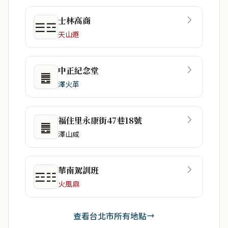
士林高商
☰☲
天山遯
中正紀念堂
䷌
澤火革
福住里永康街47巷18號
䷌
澤山咸
華南駕訓班
☲☷
火風鼎
查看台北市所有地點