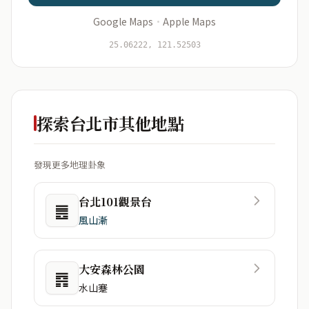
Google Maps
·
Apple Maps
開始分析
資料僅用於即時分析，不會儲存於伺服器
25.06222, 121.52503
探索台北市其他地點
發現更多地理卦象
台北101觀景台
䷌
風山漸
大安森林公園
䷴
水山蹇