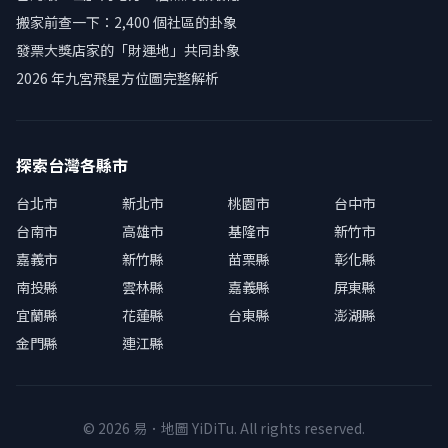
搬家前查一下：2,400 個社區的卦象
發票大獎店家的「財運地」共同卦象
2026 年九宮飛星方位圖完整解析
探索台灣各縣市
台北市
新北市
桃園市
台中市
台南市
高雄市
基隆市
新竹市
嘉義市
新竹縣
苗栗縣
彰化縣
南投縣
雲林縣
嘉義縣
屏東縣
宜蘭縣
花蓮縣
台東縣
澎湖縣
金門縣
連江縣
© 2026 易．地圖 YiDiTu. All rights reserved.