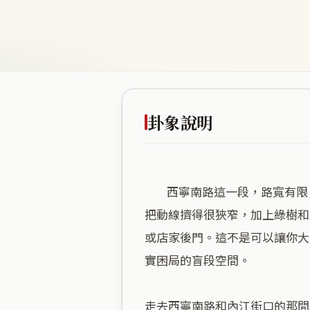
卦象說明
        西寧南路這一段，路寬有限，兩邊的商業店家塞得滿滿的。這裡在水山蹇卦，蹇就是走不動、碰壁的意思。兩旁的店鋪
把動線擠得很狹窄，加上綠樹和
或店家後門。這不是可以讓你大
實困局的盲段空間。

走去西寧南路和內江街口的那間