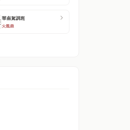
華南駕訓班
☷
火風鼎