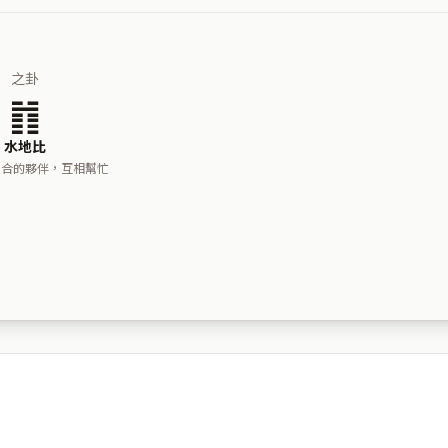
之卦
䷇
水地比
道合的夥伴，互相幫忙