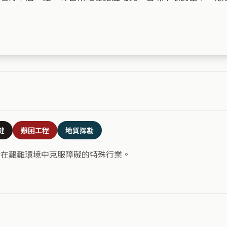
健
艱困工程
地質探勘
合在艱難環境中克服障礙的特殊行業。