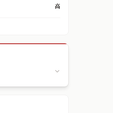
高
出生時辰