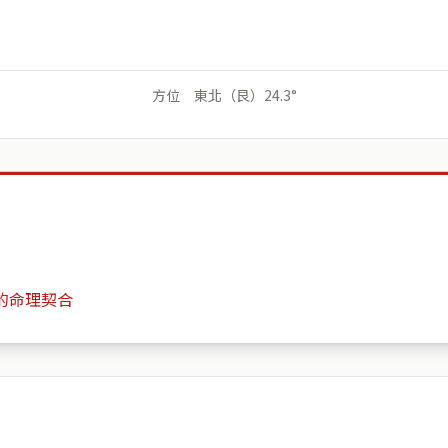
方位 東北（艮）24.3°
的命理契合
79 西宁南路
月份
日期