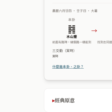
農曆六月廿四 ・ 壬子日 ・ 大暑
本卦
䷦
→
水山蹇
前面有路障，繞個路一樣能到
找到志同
三爻動（寅時）
寅時
什麼是本卦、之卦？
經典原意