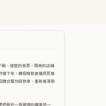
然慢下來，轉個彎就會撞見死巷
個適合幫你踩煞車、重新看清現
便把最近一直硬撐的爛事想一