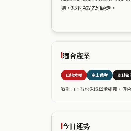
遍，想不通就先別硬走。

適合產業
山地救援
高山農業
骨科復
蹇卦山上有水象徵舉步維艱，適
今日運勢