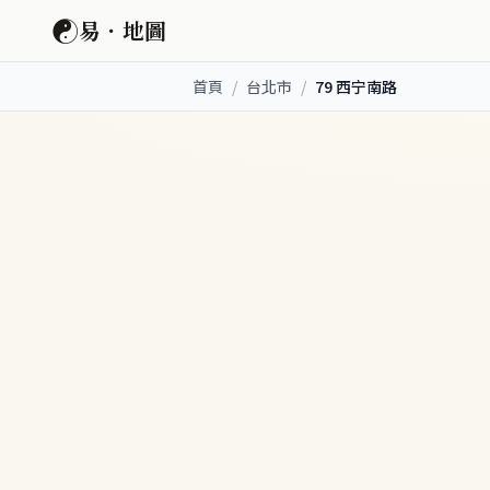
☯
易．地圖
首頁
/
台北市
/
79 西宁南路