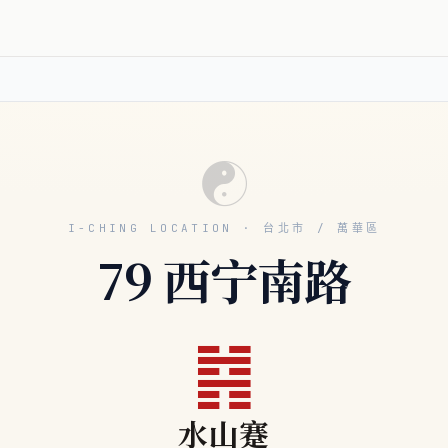
☯
I-CHING LOCATION · 台北市 / 萬華區
79 西宁南路
䷦
水山蹇