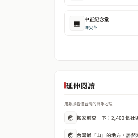
中正紀念堂
䷌
澤火革
延伸閱讀
用數據看懂台灣的卦象地理
☯
搬家前查一下：2,400 個
☯
台灣最「山」的地方，居然