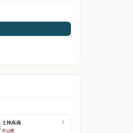
士林高商
☲
天山遯