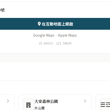
9號
會儲存於伺服器
在互動地圖上開啟
Google Maps
·
Apple Maps
25.04523, 121.50629
大安森林公園
䷴
☰
水山蹇