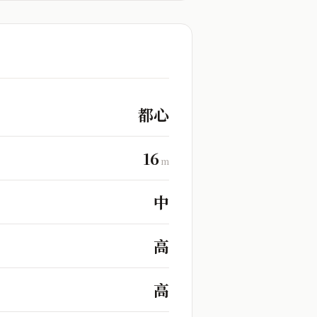
都心
16
m
中
高
高