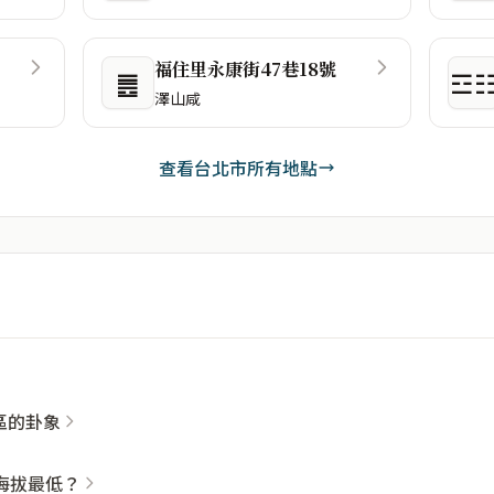
福住里永康街47巷18號
䷌
☲
澤山咸
查看台北市所有地點
社區的卦象
海拔最低？