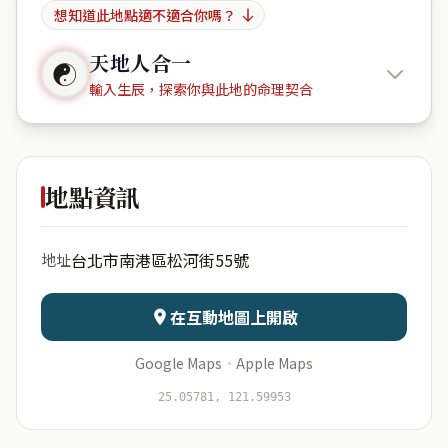
想知道此地點適不適合你嗎？
天地人合一
☯
輸入生辰，探索你與此地的命理契合
重陽里松
河街55號
地點資訊
出生年份
月份
台北市南港區松河街55號
地址
日期
出生時辰
在互動地圖上開啟
Google Maps
·
Apple Maps
開始分析
資料僅用於即時分析，不會儲存於伺服器
25.05781, 121.59953