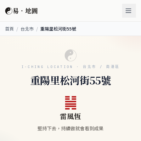
☯
易．地圖
首頁
/
台北市
/
重陽里松河街55號
☯
I-CHING LOCATION · 台北市 / 南港區
重陽里松河街55號
䷟
雷風恆
堅持下去，持續做就會看到成果