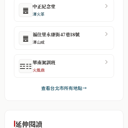
中正紀念堂
䷌
澤火革
福住里永康街47巷18號
䷌
澤山咸
華南駕訓班
☲☷
火風鼎
查看台北市所有地點
延伸閱讀