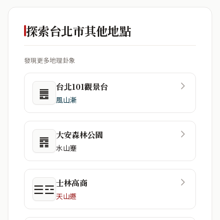
探索台北市其他地點
發現更多地理卦象
台北101觀景台
䷌
風山漸
大安森林公園
䷴
水山蹇
士林高商
☰☲
天山遯