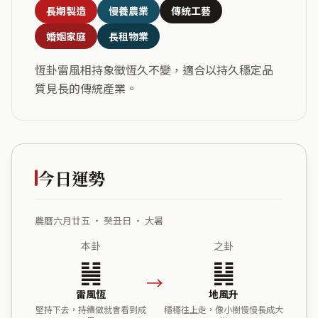
長期製造
慢養農業
傳統工藝
婚姻家庭
長租物業
恆卦雷風相持象徵恆久不變，適合以持久穩定品
質見長的傳統產業。
今日運勢
農曆六月廿五 ・ 癸丑日 ・ 大暑
本卦
之卦
䷟
䷭
→
雷風恆
地風升
堅持下去，持續做就會看到成
穩穩往上走，像小樹慢慢長成大