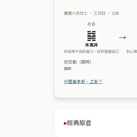
農曆六月廿七 ・ 乙卯日 ・ 立秋
本卦
䷯
→
水風井
你有用不完的潛力，好好發掘自己
耐心
初爻動（酉時）
酉時
什麼是本卦、之卦？
經典原意