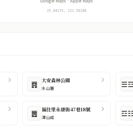
Google Maps
·
Apple Maps
25.04175, 121.50188
大安森林公園
䷴
☰
水山蹇
福住里永康街47巷18號
䷌
☲
澤山咸