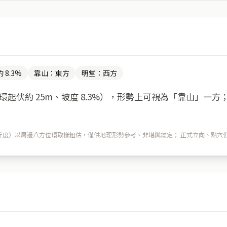
 8.3%
靠山：東方
明堂：西方
起伏約 25m、坡度 8.3%），形勢上可視為「靠山」一
m 解析度）以周邊八方位環取樣粗估，僅供地理形勢參考、非堪輿鑑定； 正式立向、點