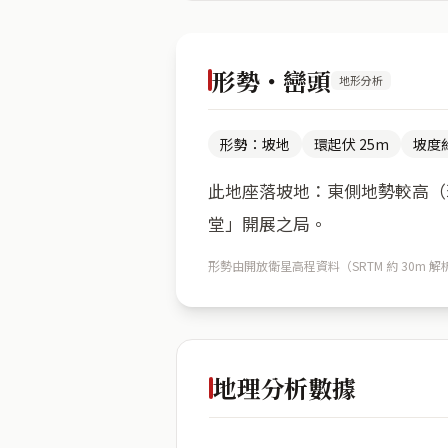
形勢・巒頭
地形分析
形勢：坡地
環起伏 25m
坡度約
此地座落坡地：東側地勢較高（環
堂」開展之局。
形勢由開放衛星高程資料（SRTM 約 30
地理分析數據