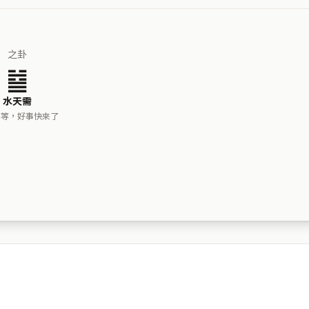
之卦
䷄
水天需
等等，好事快來了