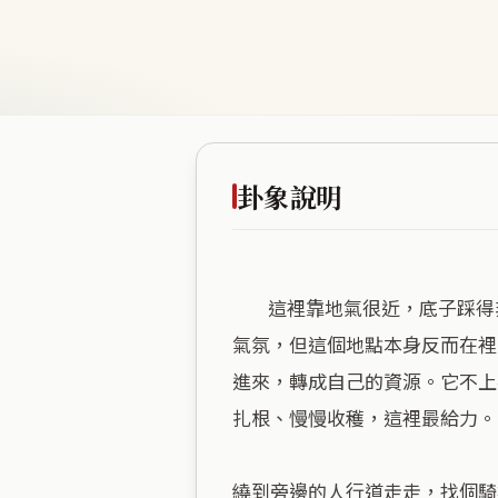
卦象說明
        這裡靠地氣很近，底子踩得非常穩。水風井的格局，就像地底下一口一直有水的深井。你看周圍全是熱鬧的店家跟生意
氣氛，但這個地點本身反而在裡
進來，轉成自己的資源。它不上
扎根、慢慢收穫，這裡最給力。

繞到旁邊的人行道走走，找個騎