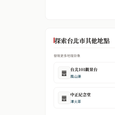
探索台北市其他地點
發現更多地理卦象
台北101觀景台
䷌
風山漸
中正紀念堂
䷌
澤火革