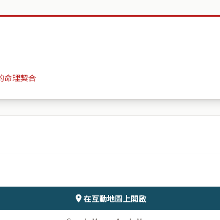
的命理契合
30創富
月份
日期
會儲存於伺服器
在互動地圖上開啟