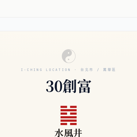
☯
I-CHING LOCATION · 台北市 / 萬華區
30創富
䷯
水風井