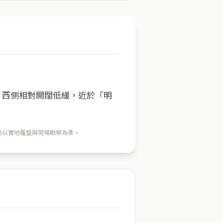
方；西側相對開闊低緩，近於「明
穴仍以實地羅盤與現場勘察為準。