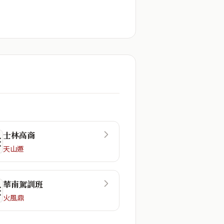
士林高商
☲
天山遯
華南駕訓班
☷
火風鼎