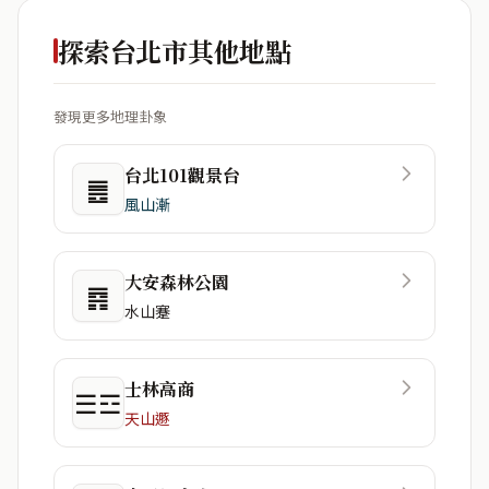
探索台北市其他地點
發現更多地理卦象
台北101觀景台
䷌
風山漸
大安森林公園
䷴
水山蹇
士林高商
☰☲
天山遯