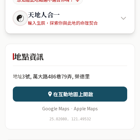
天地人合一
☯
輸入生辰，探索你與此地的命理契合
榮德里萬
大路486巷79弄3號
地點資訊
出生年份
月份
3號, 萬大路486巷79弄, 榮德里
地址
日期
出生時辰
在互動地圖上開啟
Google Maps
·
Apple Maps
開始分析
資料僅用於即時分析，不會儲存於伺服器
25.02080, 121.49532