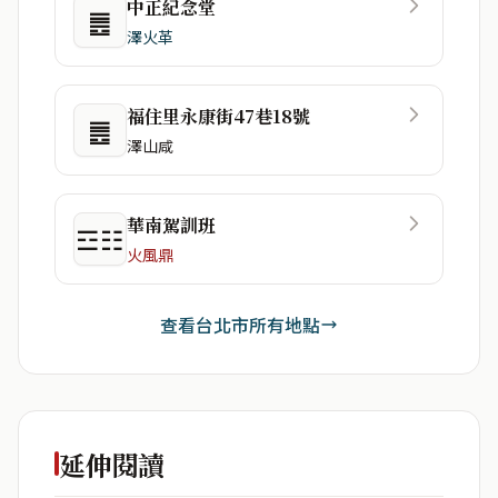
中正紀念堂
䷌
澤火革
福住里永康街47巷18號
䷌
澤山咸
華南駕訓班
☲☷
火風鼎
查看台北市所有地點
延伸閱讀