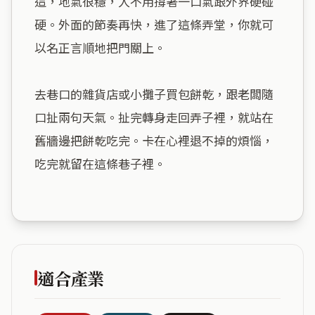
這，地氣很穩，人不用撐著一口氣跟外界硬碰
硬。外面的節奏再快，進了這條弄堂，你就可
以名正言順地把門關上。

去巷口的雜貨店或小攤子買包餅乾，跟老闆隨
口扯兩句天氣。扯完轉身走回弄子裡，就站在
舊牆邊把餅乾吃完。卡在心裡退不掉的煩惱，
吃完就留在這條巷子裡。

適合產業