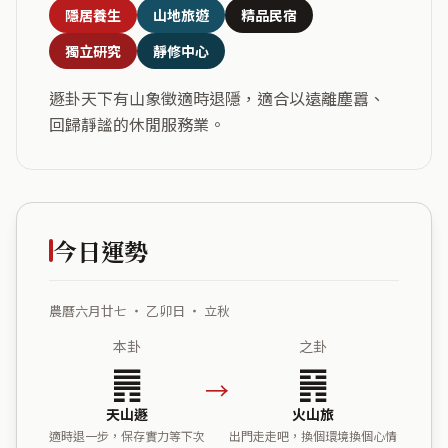
隱居養生
山地旅遊
精品民宿
獨立研究
靜修中心
遯卦天下有山象徵適時退隱，適合以遠離塵囂、
回歸靜謐的休閒服務業。
今日運勢
農曆六月廿七 ・ 乙卯日 ・ 立秋
本卦
之卦
䷠
䷷
→
天山遯
火山旅
適時退一步，保存實力等下次
出門走走吧，換個環境換個心情