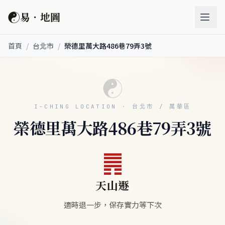
☯
易．地圖
首頁
/
台北市
/
榮德里萬大路486巷79弄3號
☯
I-CHING LOCATION · 台北市 / 萬華區
榮德里萬大路486巷79弄3號
䷠
天山遯
適時退一步，保存實力等下次