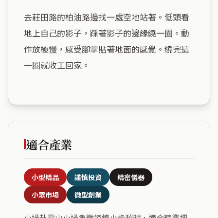
去莊田路的柏油路邊找一處空地站著。低頭看
地上自己的影子，踩著影子的邊緣繞一圈。動
作放極慢，感受腳掌貼著地面的感覺。繞完這
一圈就收工回家。

適合產業
小型精品
謹慎投資
精密儀器
小眾市場
微型創業
小過卦雷山小過象徵謹慎小步超越，適合精準把