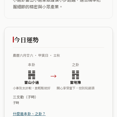
握細節的精密與小眾產業。
今日運勢
農曆六月廿六 ・ 甲寅日 ・ 立秋
本卦
之卦
䷽
䷏
→
雷山小過
雷地豫
小事別太計較，放輕鬆就好
開心享受當下，但別玩過頭
三爻動（子時）
子時
什麼是本卦、之卦？