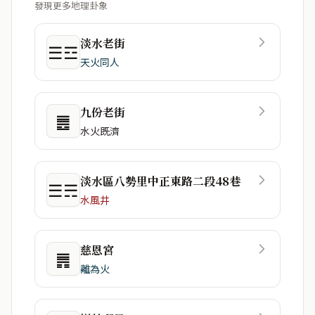
發現更多地理卦象
淡水老街
☰☲
天火同人
九份老街
䷌
水火既濟
淡水區八勢里中正東路二段48巷
☰☴
水風井
慈恩宮
䷠
離為火