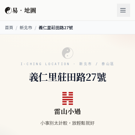
☯
易．地圖
首頁
/
新北市
/
義仁里莊田路27號
☯
I-CHING LOCATION · 新北市 / 泰山區
義仁里莊田路27號
䷽
雷山小過
小事別太計較，放輕鬆就好