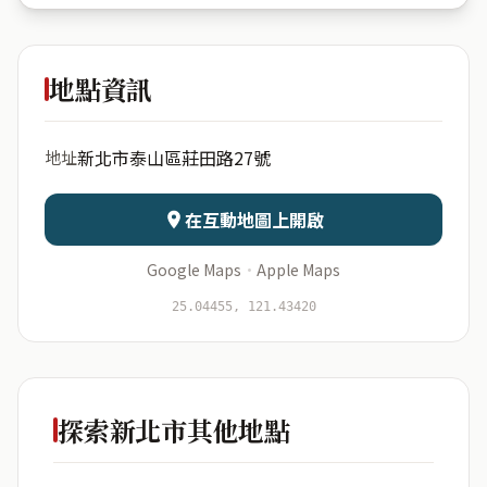
義仁里莊
田路27號
地點資訊
出生年份
月份
新北市泰山區莊田路27號
地址
日期
出生時辰
在互動地圖上開啟
Google Maps
·
Apple Maps
開始分析
資料僅用於即時分析，不會儲存於伺服器
25.04455, 121.43420
探索新北市其他地點