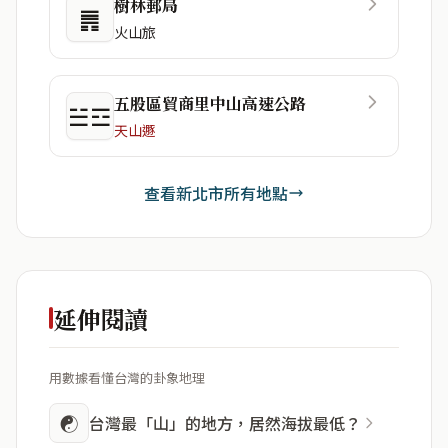
樹林郵局
䷠
火山旅
五股區貿商里中山高速公路
☱☲
天山遯
查看新北市所有地點
延伸閱讀
用數據看懂台灣的卦象地理
☯
台灣最「山」的地方，居然海拔最低？