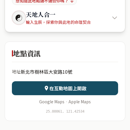
想知道此地點適不適合你嗎？
天地人合一
☯
輸入生辰，探索你與此地的命理契合
238台灣
新北市樹林區大安路10號
地點資訊
出生年份
月份
新北市樹林區大安路10號
地址
日期
出生時辰
在互動地圖上開啟
Google Maps
·
Apple Maps
開始分析
資料僅用於即時分析，不會儲存於伺服器
25.00061, 121.42534