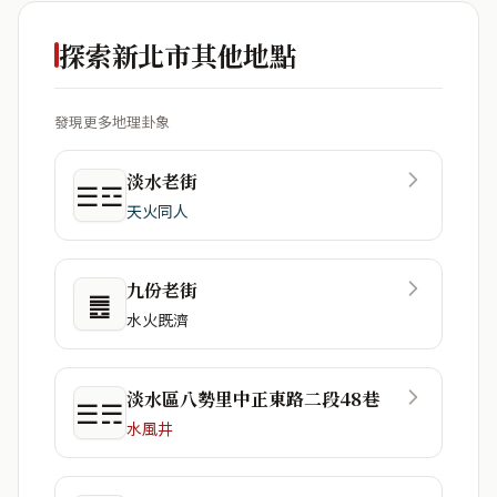
探索新北市其他地點
發現更多地理卦象
淡水老街
☰☲
天火同人
九份老街
䷌
水火既濟
淡水區八勢里中正東路二段48巷
☰☴
水風井