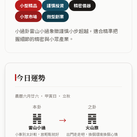
小型精品
謹慎投資
精密儀器
小眾市場
微型創業
小過卦雷山小過象徵謹慎小步超越，適合精準把
握細節的精密與小眾產業。
今日運勢
農曆六月廿六 ・ 甲寅日 ・ 立秋
本卦
之卦
䷽
䷷
→
雷山小過
火山旅
小事別太計較，放輕鬆就好
出門走走吧，換個環境換個心情