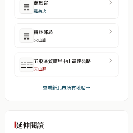
慈恩宮
䷠
離為火
樹林郵局
䷠
火山旅
五股區貿商里中山高速公路
☱☲
天山遯
查看新北市所有地點
延伸閱讀