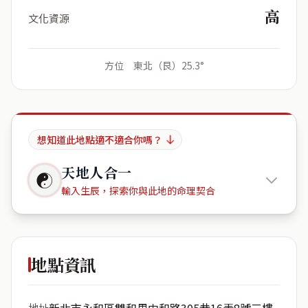
高
文化資源
方位 東北（艮）25.3°
想知道此地點適不適合你嗎？
天地人合一
☯
輸入生辰，探索你與此地的命理契合
234台灣
新北市永和區雙和里中和路305巷16弄8號三樓號
地點資訊
出生年份
月份
新北市永和區雙和里中和路305巷16弄8號三樓
地址