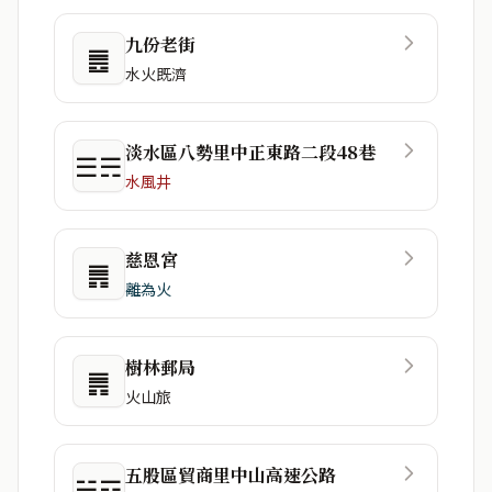
九份老街
䷌
水火既濟
淡水區八勢里中正東路二段48巷
☰☴
水風井
慈恩宮
䷠
離為火
樹林郵局
䷠
火山旅
五股區貿商里中山高速公路
☱☲