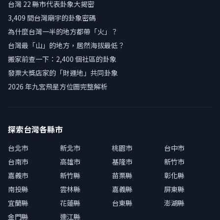
台灣 22 縣市代表卦象大揭密
3,409 間台灣廟宇的卦象密碼
為什麼台灣一半的地方都帶「火」？
台灣最「山」的地方，居然海拔最低？
搬家前查一下：2,400 個社區的卦象
發票大獎店家的「財運地」共同卦象
2026 年九宮飛星方位圖完整解析
探索台灣各縣市
台北市
新北市
桃園市
台中市
台南市
高雄市
基隆市
新竹市
嘉義市
新竹縣
苗栗縣
彰化縣
南投縣
雲林縣
嘉義縣
屏東縣
宜蘭縣
花蓮縣
台東縣
澎湖縣
金門縣
連江縣