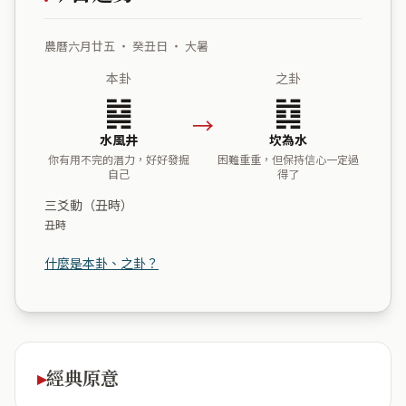
農曆六月廿五 ・ 癸丑日 ・ 大暑
本卦
之卦
䷯
䷜
→
水風井
坎為水
你有用不完的潛力，好好發掘
困難重重，但保持信心一定過
自己
得了
三爻動（丑時）
丑時
什麼是本卦、之卦？
經典原意