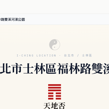
林路雙溪河濱公園
☯
I-CHING LOCATION · 台北市 / 士林區
灣臺北市士林區福林路雙
䷋
天地否