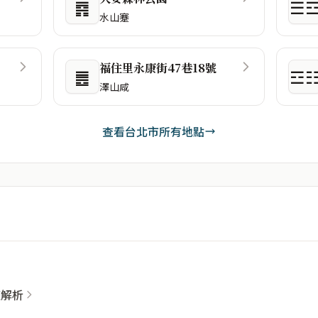
䷴
☰
水山蹇
福住里永康街47巷18號
䷌
☲
澤山咸
查看台北市所有地點
整解析