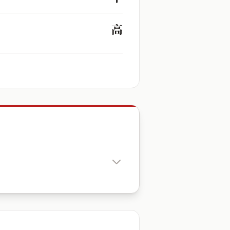
高
出生時辰