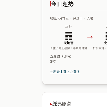
今日運勢
農曆六月廿五 ・ 癸丑日 ・ 大暑
本卦
䷋
→
天地否
火
卡住了先別硬撐，等風向轉變
步步高升
五爻動（卯時）
卯時
什麼是本卦、之卦？
經典原意