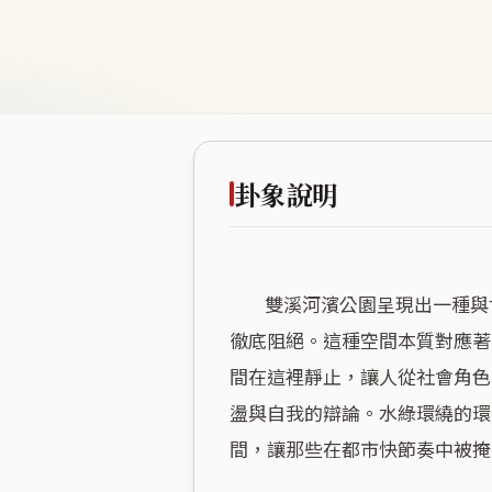
卦象說明
        雙溪河濱公園呈現出一種與世隔絕的「真空感」，這裡的商業與交通干擾極低，形成了一道天然的屏障，將外界的喧囂
徹底阻絕。這種空間本質對應著
間在這裡靜止，讓人從社會角色
盪與自我的辯論。水綠環繞的環
間，讓那些在都市快節奏中被掩