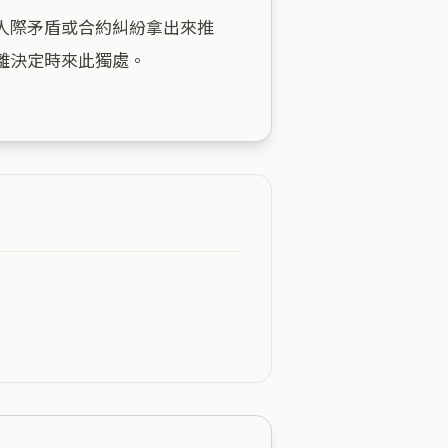
人際矛盾或合約糾紛拿出來推
決定時來此獨處。
