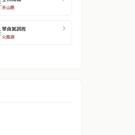
☲
天山遯
華南駕訓班
☷
火風鼎