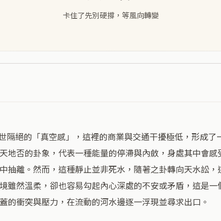
卡住了先別硬撐，等風向轉變
天地否的卦象，代表一種能量的停滯與內斂，身處其中會感
中抽離。然而，這種靜止並非死水，隨著之卦轉向天水訟，
境雖然溫柔，卻也容易勾起內心深處的不安或矛盾，這是一
蓋的衝突與壓力，在流動的河水邊逐一浮現並尋求出口。
