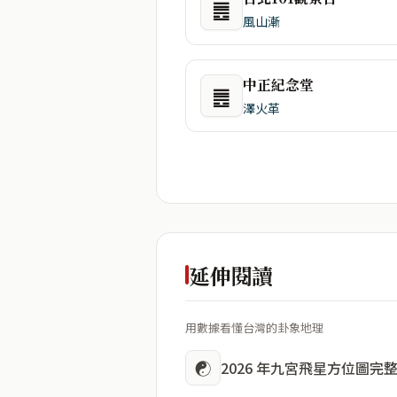
䷌
風山漸
中正紀念堂
䷌
澤火革
延伸閱讀
用數據看懂台灣的卦象地理
☯
2026 年九宮飛星方位圖完