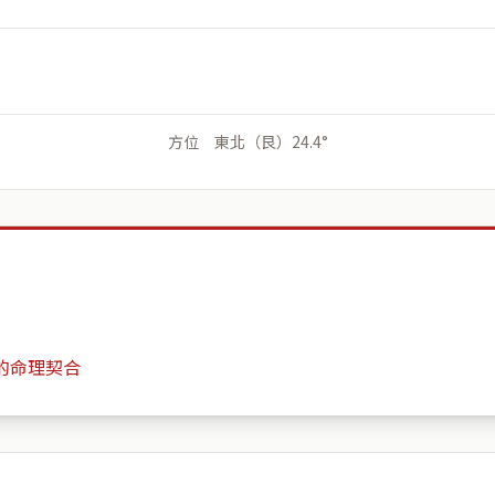
方位 東北（艮）24.4°
的命理契合
111台灣臺北市士林區福林路雙溪河濱公園
月份
日期