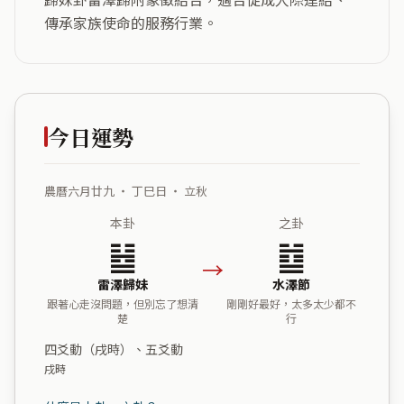
傳承家族使命的服務行業。
今日運勢
農曆六月廿九 ・ 丁巳日 ・ 立秋
本卦
之卦
䷵
䷻
→
雷澤歸妹
水澤節
跟著心走沒問題，但別忘了想清
剛剛好最好，太多太少都不
楚
行
四爻動（戌時）、五爻動
戌時