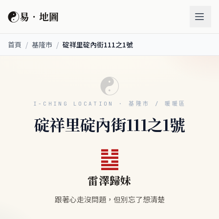
☯
易．地圖
首頁
/
基隆市
/
碇祥里碇內街111之1號
☯
I-CHING LOCATION · 基隆市 / 暖暖區
碇祥里碇內街111之1號
䷵
雷澤歸妹
跟著心走沒問題，但別忘了想清楚