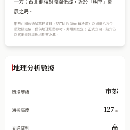
一方；西北側相對開闊低緩，近於「明堂」開
展之局。
形勢由開放衛星高程資料（SRTM 約 30m 解析度）以周邊八方位
環取樣粗估，僅供地理形勢參考、非堪輿鑑定； 正式立向、點穴仍
以實地羅盤與現場勘察為準。
地理分析數據
市郊
環境等級
127
海拔高度
m
高
交通便利