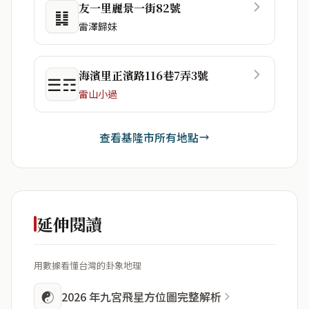
友一里麗景一街82號
䷆
雷澤歸妹
海濱里正濱路116巷7弄3號
☰☶
雷山小過
查看基隆市所有地點
延伸閱讀
用數據看懂台灣的卦象地理
☯
2026 年九宮飛星方位圖完整解析