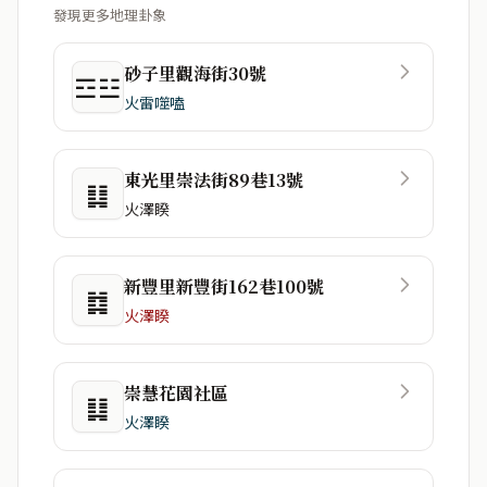
發現更多地理卦象
砂子里觀海街30號
☲☳
火雷噬嗑
東光里崇法街89巷13號
䷆
火澤睽
新豐里新豐街162巷100號
䷜
火澤睽
崇慧花園社區
䷆
火澤睽