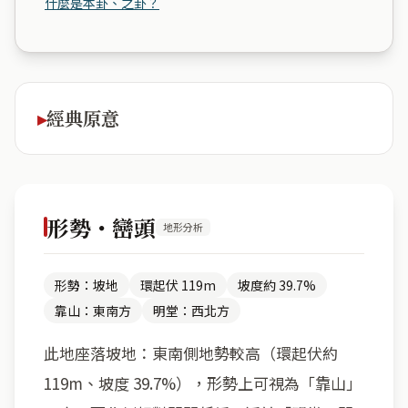
什麼是本卦、之卦？
經典原意
形勢・巒頭
地形分析
形勢：坡地
環起伏 119m
坡度約 39.7%
靠山：東南方
明堂：西北方
此地座落坡地：東南側地勢較高（環起伏約
119m、坡度 39.7%），形勢上可視為「靠山」