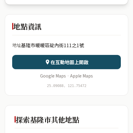
碇祥里碇
內街111之1號
地點資訊
出生年份
月份
基隆市暖暖區碇內街111之1號
地址
日期
出生時辰
在互動地圖上開啟
Google Maps
·
Apple Maps
開始分析
資料僅用於即時分析，不會儲存於伺服器
25.09088, 121.75472
探索基隆市其他地點