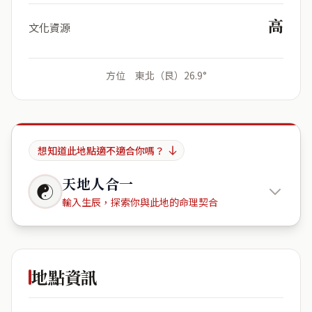
高
文化資源
方位 東北（艮）26.9°
想知道此地點適不適合你嗎？
天地人合一
☯
輸入生辰，探索你與此地的命理契合
110台灣
臺北市信義區廣居里忠孝東路五段222號
地點資訊
出生年份
月份