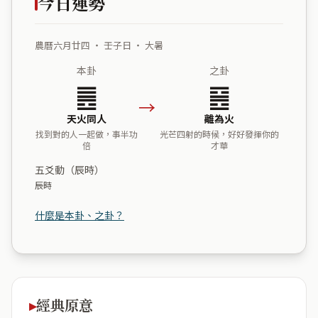
今日運勢
農曆六月廿四 ・ 壬子日 ・ 大暑
本卦
之卦
䷌
䷝
→
天火同人
離為火
找到對的人一起做，事半功
光芒四射的時候，好好發揮你的
倍
才華
五爻動（辰時）
辰時
什麼是本卦、之卦？
經典原意