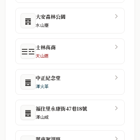
大安森林公園
䷴
水山蹇
士林高商
☰☲
天山遯
中正紀念堂
䷌
澤火革
福住里永康街47巷18號
䷌
澤山咸
華南駕訓班