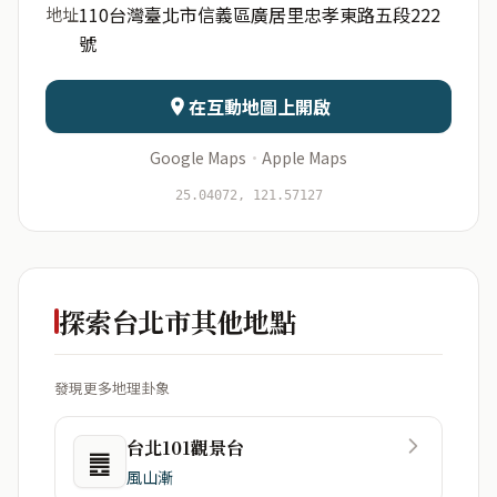
110台灣臺北市信義區廣居里忠孝東路五段222
地址
號
日期
出生時辰
在互動地圖上開啟
Google Maps
·
Apple Maps
開始分析
資料僅用於即時分析，不會儲存於伺服器
25.04072, 121.57127
探索台北市其他地點
發現更多地理卦象
台北101觀景台
䷌
風山漸