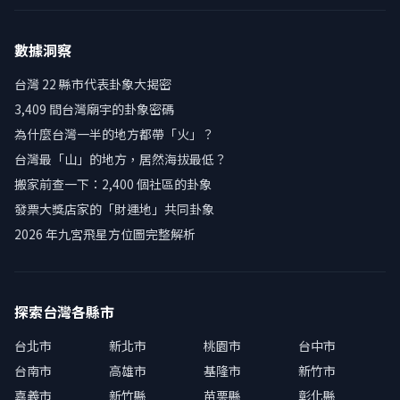
數據洞察
台灣 22 縣市代表卦象大揭密
3,409 間台灣廟宇的卦象密碼
為什麼台灣一半的地方都帶「火」？
台灣最「山」的地方，居然海拔最低？
搬家前查一下：2,400 個社區的卦象
發票大獎店家的「財運地」共同卦象
2026 年九宮飛星方位圖完整解析
探索台灣各縣市
台北市
新北市
桃園市
台中市
台南市
高雄市
基隆市
新竹市
嘉義市
新竹縣
苗栗縣
彰化縣