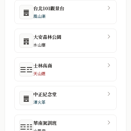
台北101觀景台
䷌
風山漸
大安森林公園
䷴
水山蹇
士林高商
☰☲
天山遯
中正紀念堂
䷌
澤火革
華南駕訓班
☲☷
火風鼎