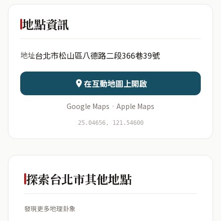
🎠🎀My
Kitty Land🎀🎠
地點資訊
出生年份
月份
台北市松山區八德路二段366巷39號
地址
日期
出生時辰
在互動地圖上開啟
Google Maps
·
Apple Maps
開始分析
資料僅用於即時分析，不會儲存於伺服器
25.04656, 121.54600
探索台北市其他地點
發現更多地理卦象