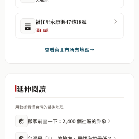
福住里永康街47巷18號
䷌
澤山咸
查看台北市所有地點
延伸閱讀
用數據看懂台灣的卦象地理
☯
搬家前查一下：2,400 個社區的卦象
☯
台灣最「山」的地方，居然海拔最低？