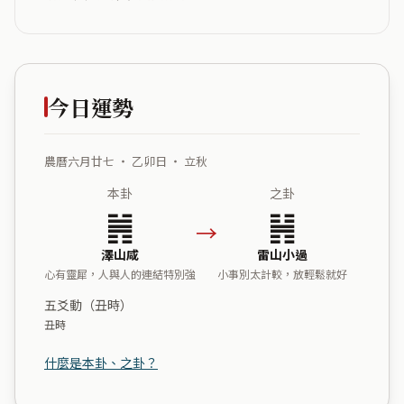
今日運勢
農曆六月廿七 ・ 乙卯日 ・ 立秋
本卦
之卦
䷞
䷽
→
澤山咸
雷山小過
心有靈犀，人與人的連結特別強
小事別太計較，放輕鬆就好
五爻動（丑時）
丑時
什麼是本卦、之卦？