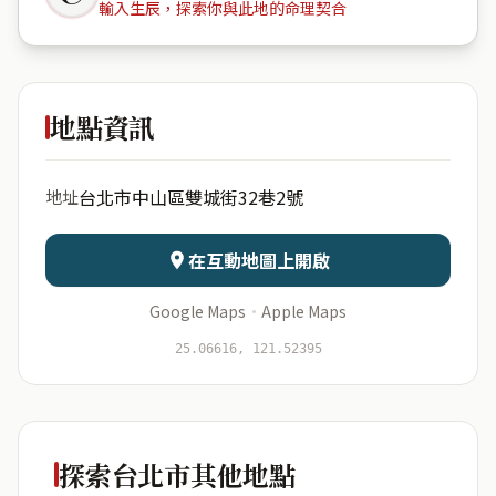
輸入生辰，探索你與此地的命理契合
麻將摸摸
茶
地點資訊
出生年份
月份
台北市中山區雙城街32巷2號
地址
日期
出生時辰
在互動地圖上開啟
Google Maps
·
Apple Maps
開始分析
資料僅用於即時分析，不會儲存於伺服器
25.06616, 121.52395
探索台北市其他地點