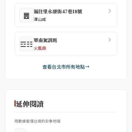
福住里永康街47巷18號
䷌
澤山咸
華南駕訓班
☲☷
火風鼎
查看台北市所有地點
延伸閱讀
用數據看懂台灣的卦象地理