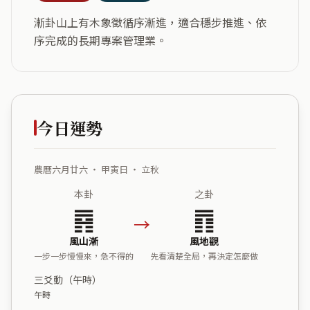
漸卦山上有木象徵循序漸進，適合穩步推進、依
序完成的長期專案管理業。
今日運勢
農曆六月廿六 ・ 甲寅日 ・ 立秋
本卦
之卦
䷴
䷓
→
風山漸
風地觀
一步一步慢慢來，急不得的
先看清楚全局，再決定怎麼做
三爻動（午時）
午時