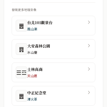
發現更多地理卦象
台北101觀景台
䷌
風山漸
大安森林公園
䷴
水山蹇
士林高商
☰☲
天山遯
中正紀念堂
䷌
澤火革