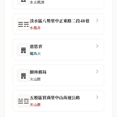
水火既濟
淡水區八勢里中正東路二段48巷
☰☴
水風井
慈恩宮
䷠
離為火
樹林郵局
䷠
火山旅
五股區貿商里中山高速公路
☱☲
天山遯