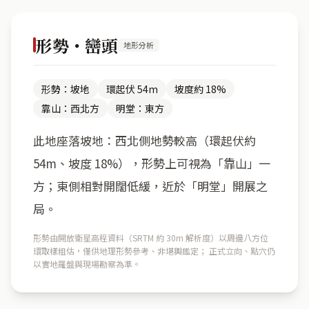
形勢・巒頭
地形分析
形勢：坡地
環起伏 54m
坡度約 18%
靠山：西北方
明堂：東方
此地座落坡地：西北側地勢較高（環起伏約
54m、坡度 18%），形勢上可視為「靠山」一
方；東側相對開闊低緩，近於「明堂」開展之
局。
形勢由開放衛星高程資料（SRTM 約 30m 解析度）以周邊八方位
環取樣粗估，僅供地理形勢參考、非堪輿鑑定； 正式立向、點穴仍
以實地羅盤與現場勘察為準。