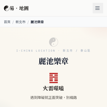
☯
易．地圖
首頁
/
新北市
/
麗池樂章
☯
I-CHING LOCATION · 新北市 / 泰山區
麗池樂章
䷔
火雷噬嗑
遇到障礙就正面突破，別繞路