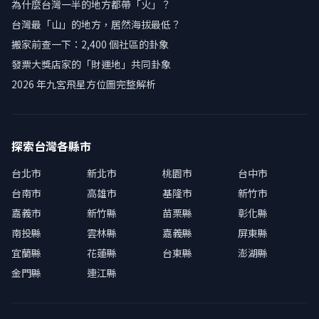
為什麼台灣一半的地方都帶「火」？
台灣最「山」的地方，居然海拔最低？
搬家前查一下：2,400 個社區的卦象
發票大獎店家的「財運地」共同卦象
2026 年九宮飛星方位圖完整解析
探索台灣各縣市
台北市
新北市
桃園市
台中市
台南市
高雄市
基隆市
新竹市
嘉義市
新竹縣
苗栗縣
彰化縣
南投縣
雲林縣
嘉義縣
屏東縣
宜蘭縣
花蓮縣
台東縣
澎湖縣
金門縣
連江縣