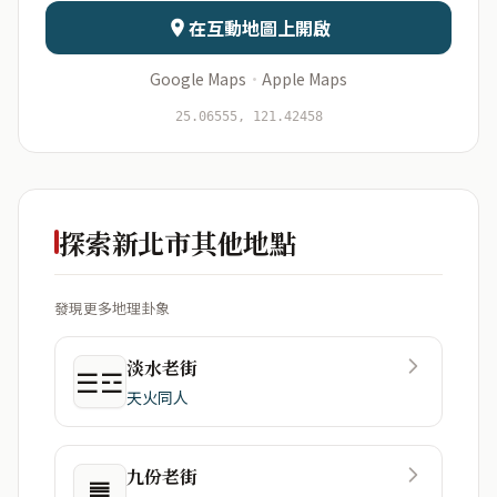
在互動地圖上開啟
Google Maps
·
Apple Maps
開始分析
資料僅用於即時分析，不會儲存於伺服器
25.06555, 121.42458
探索新北市其他地點
發現更多地理卦象
淡水老街
☰☲
天火同人
九份老街
䷌