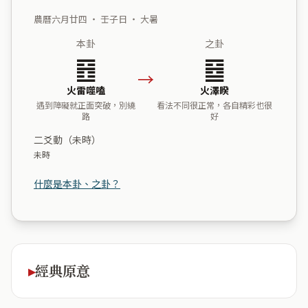
農曆六月廿四 ・ 壬子日 ・ 大暑
本卦
之卦
䷔
䷥
→
火雷噬嗑
火澤睽
遇到障礙就正面突破，別繞
看法不同很正常，各自精彩也很
路
好
二爻動（未時）
未時
什麼是本卦、之卦？
經典原意