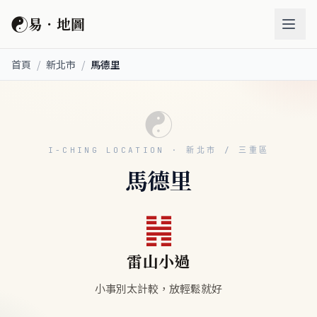
☯
易．地圖
首頁
/
新北市
/
馬德里
☯
I-CHING LOCATION · 新北市 / 三重區
馬德里
䷽
雷山小過
小事別太計較，放輕鬆就好