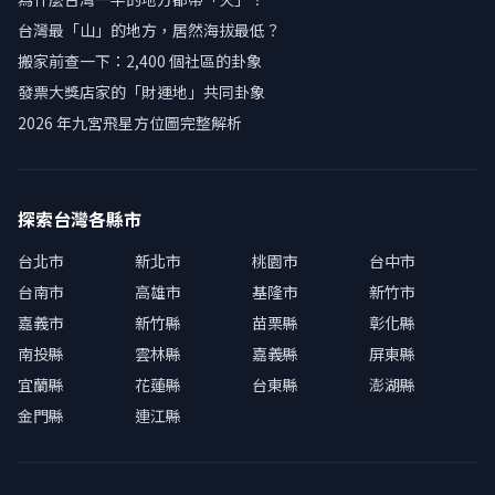
台灣最「山」的地方，居然海拔最低？
搬家前查一下：2,400 個社區的卦象
發票大獎店家的「財運地」共同卦象
2026 年九宮飛星方位圖完整解析
探索台灣各縣市
台北市
新北市
桃園市
台中市
台南市
高雄市
基隆市
新竹市
嘉義市
新竹縣
苗栗縣
彰化縣
南投縣
雲林縣
嘉義縣
屏東縣
宜蘭縣
花蓮縣
台東縣
澎湖縣
金門縣
連江縣