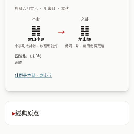
農曆六月廿六 ・ 甲寅日 ・ 立秋
本卦
之卦
䷽
䷎
→
雷山小過
地山謙
小事別太計較，放輕鬆就好
低調一點，反而走得更遠
四爻動（未時）
未時
什麼是本卦、之卦？
經典原意