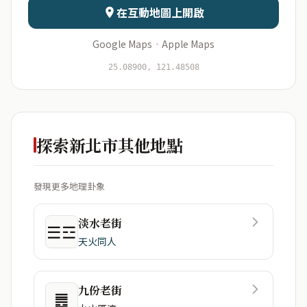
在互動地圖上開啟
Google Maps
·
Apple Maps
開始分析
資料僅用於即時分析，不會儲存於伺服器
25.08900, 121.48508
探索新北市其他地點
發現更多地理卦象
淡水老街
☰☲
天火同人
九份老街
䷌