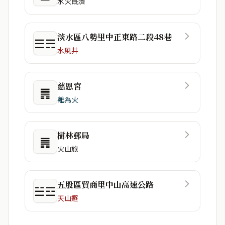
水火既濟
淡水區八勢里中正東路二段48巷
☰☴
水風井
慈恩宮
䷠
離為火
樹林郵局
䷠
火山旅
五股區貿商里中山高速公路
☱☲
天山遯