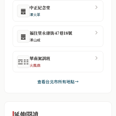
中正紀念堂
䷌
澤火革
福住里永康街47巷18號
䷌
澤山咸
華南駕訓班
☲☷
火風鼎
查看台北市所有地點
延伸閱讀