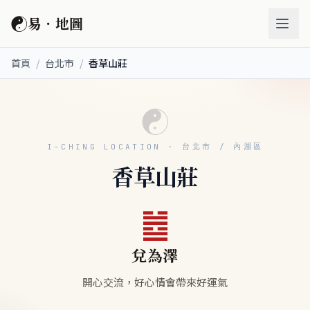
☯
易．地圖
首頁
/
台北市
/
香草山莊
☯
I-CHING LOCATION · 台北市 / 內湖區
香草山莊
䷹
兌為澤
開心交流，好心情會帶來好運氣