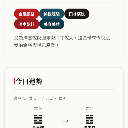
金融服務
愉悅體驗
口才演說
酒水飲料
美容美體
兌為澤喜悅說服象徵口才悅人，適合帶來愉悅感
受的金融與悅己產業。
今日運勢
農曆六月廿七 ・ 乙卯日 ・ 立秋
本卦
之卦
䷹
䷐
→
兌為澤
澤雷隨