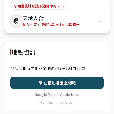
想知道此地點適不適合你嗎？
天地人合一
☯
輸入生辰，探索你與此地的命理契合
香草山莊
地點資訊
出生年份
月份
台北市內湖區金湖路347巷121弄11號
地址
日期
出生時辰
在互動地圖上開啟
Google Maps
·
Apple Maps
開始分析
資料僅用於即時分析，不會儲存於伺服器
25.07349, 121.59718