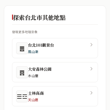
探索台北市其他地點
發現更多地理卦象
台北101觀景台
䷌
風山漸
大安森林公園
䷴
水山蹇
士林高商
☰☲
天山遯