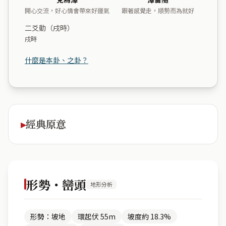
開心交流，好心情會帶來好運氣
跟著感覺走，順勢而為就好
二爻動（戌時）
戌時
什麼是本卦、之卦？
經典原意
形勢・巒頭
地形分析
形勢：坡地
環起伏 55m
坡度約 18.3%