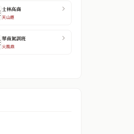
士林高商
☲
天山遯
華南駕訓班
☷
火風鼎