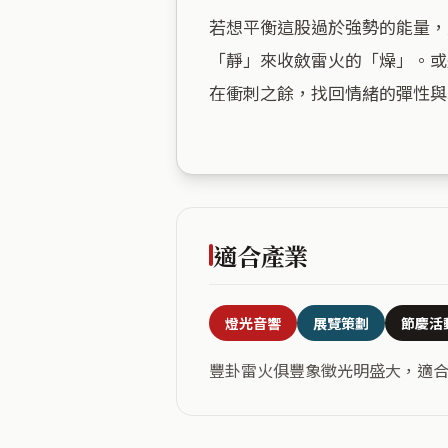
若想平衡這股過於強勢的能量，
「靜」來收斂雷火的「燥」。或
在衝刺之餘，找回情緒的彈性與
適合產業
燈光音響
展覽策劃
節慶活
豐卦雷火俱豐象徵光明盛大，適