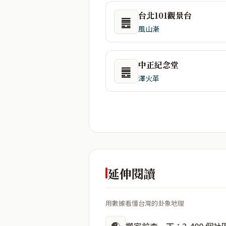
台北101觀景台
䷌
風山漸
中正紀念堂
䷌
澤火革
延伸閱讀
用數據看懂台灣的卦象地理