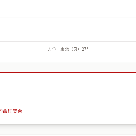
方位 東北（艮）27°
的命理契合
香堤苑