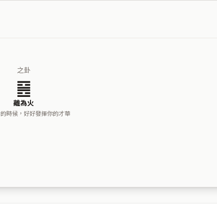
之卦
䷝
離為火
射的時候，好好發揮你的才華