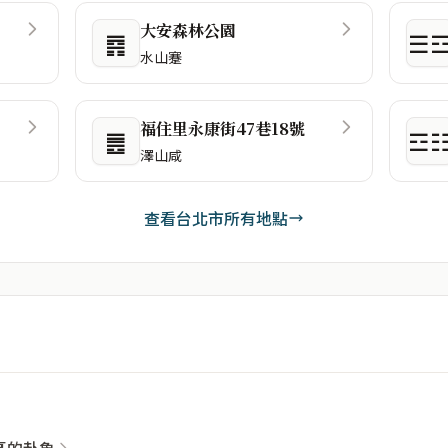
大安森林公園
䷴
☰
水山蹇
福住里永康街47巷18號
䷌
☲
澤山咸
查看台北市所有地點