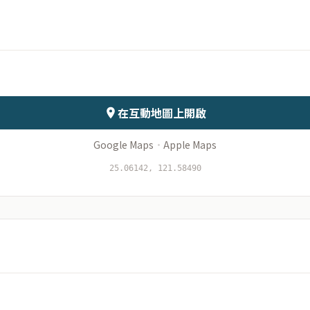
月份
日期
會儲存於伺服器
在互動地圖上開啟
Google Maps
·
Apple Maps
25.06142, 121.58490