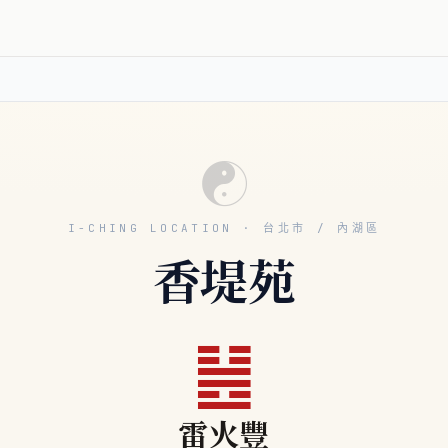
☯
I-CHING LOCATION · 台北市 / 內湖區
香堤苑
䷶
雷火豐